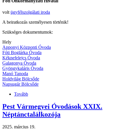
Fóti Önkormányzati Hivatal
volt
ügyfélszolgálati iroda
A beiratkozás személyesen történik!
Szükséges dokumentumok:
Hely
Apponyi Központi Óvoda
Fóti Boglárka Óvoda
Kéknefelejcs Óvoda
Galagonya Óvoda
Gyöngykaláris Óvoda
Manó Tanoda
Holdvilág Bölcsőde
Napsugár Bölcsőde
Tovább
(Beiratkozás
a
2025/2026-
Pest Vármegyei Óvodások XXIX.
os
Néptánctalálkozója
nevelési
évre)
2025. március 19.