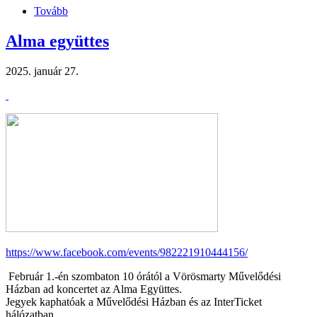
Tovább
(Nyári
zárva
tartás)
Alma együttes
2025. január 27.
https://www.facebook.com/events/982221910444156/
Február 1.-én szombaton 10 órától a Vörösmarty Művelődési
Házban ad koncertet az Alma Együttes.
Jegyek kaphatóak a Művelődési Házban és az InterTicket
hálózatban.