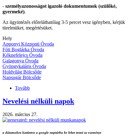
-
személyazonosságot igazoló dokumentumok (szülőké,
gyermeké)
.
Az ügyintézés előreláthatólag 3-5 percet vesz igényben, kérjük
türelmüket, megértésüket.
Hely
Apponyi Központi Óvoda
Fóti Boglárka Óvoda
Kéknefelejcs Óvoda
Galagonya Óvoda
Gyöngykaláris Óvoda
Holdvilág Bölcsőde
Napsugár Bölcsőde
Tovább
(Beiratkozás
2026/27-
es
Nevelési nélküli napok
nevelési
évre)
2026. március 27.
a dátumokra kattintva a google naptárba be lehet tenni az eseményt