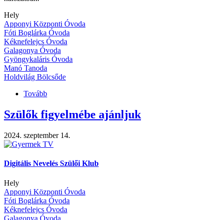
Hely
Apponyi Központi Óvoda
Fóti Boglárka Óvoda
Kéknefelejcs Óvoda
Galagonya Óvoda
Gyöngykaláris Óvoda
Manó Tanoda
Holdvilág Bölcsőde
Tovább
(Alma
együttes
)
Szülők figyelmébe ajánljuk
2024. szeptember 14.
Digitális Nevelés Szülői Klub
Hely
Apponyi Központi Óvoda
Fóti Boglárka Óvoda
Kéknefelejcs Óvoda
Galagonya Óvoda