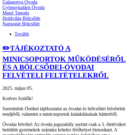
Galagonya Óvoda
Gyöngykaláris Óvoda
Manó Tanoda
Holdvilág Bölcsőde
Napsugár Bölcsőde
Tovább
(🎈
Támogassa
Ön
✏️TÁJÉKOZTATÓ A
is
az
MINICSOPORTOK MŰKÖDÉSÉRŐL
Aprófalva
ÉS A BÖLCSŐDEI-ÓVODAI
legkisebb
lakóit!)
FELVÉTELI FELTÉTELEKRŐL
2025. május 05.
Kedves Szülők!
Szeretnénk Önöket tájékoztatni az óvodai és bölcsődei felvételek
rendjéről, valamint a minicsoportok kialakításának hátteréről.
Óvodai felvétel: Az óvoda jogszabály szerint csak a 3. életévüket
betöltött gyermekek számára köteles férőhelyet biztosítani. A