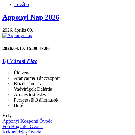
Tovább
(Bölcsődei
nyílt
nap
Apponyi Nap 2026
–
Ismerkedjenek
2026. április 09.
meg
velünk!)
2026.04.17. 15.00-18.00
Új Városi Piac
• Élő zene
• Aranyalma Tánccsoport
• Közös táncház
• Vadvirágok Dalárda
• Arc- és testfestés
• Pecsétgyűjtő állomások
• Büfé
Hely
Apponyi Központi Óvoda
Fóti Boglárka Óvoda
Kéknefelejcs Óvoda