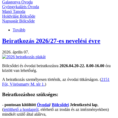
Galagonya Óvoda
Gyöngykaláris Óvoda
Manó Tanoda
Holdvilág Bölcsőde
Napsugár Bölcsőde
Tovább
(Apponyi
Nap
2026)
Beiratkozás 2026/27-es nevelési évre
2026. április 07.
Bölcsődei és óvodai beiratkozásra
2026.04.20-22. 8.00-16.00
óra
között van lehetőség.
A beiratkozás személyesen történik, az óvodai titkárságon. (
2151
Fót, Vörösmarty M. tér 1.
)
Beiratkozáshoz szükséges:
-
pontosan kitöltött
Óvodai
/
Bölcsődei
Jelentkezési lap
,
(
letölthető a honlapról
, elérhető az irodán és az intézményekben)
mindkét szülő által aláírva,