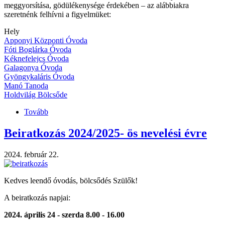
meggyorsítása, gödülékenysége érdekében – az alábbiakra
szeretnénk felhívni a figyelmüket:
Hely
Apponyi Központi Óvoda
Fóti Boglárka Óvoda
Kéknefelejcs Óvoda
Galagonya Óvoda
Gyöngykaláris Óvoda
Manó Tanoda
Holdvilág Bölcsőde
Tovább
(FONTOS
BEIRATKOZÁSI
INFORMÁCIÓK!)
Beiratkozás 2024/2025- ös nevelési évre
2024. február 22.
Kedves leendő óvodás, bölcsődés Szülők!
A beiratkozás napjai:
2024. április 24 - szerda 8.00 - 16.00