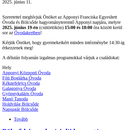
2025. június 11.
Szeretettel meghívjuk Önöket az Apponyi Franciska Egyesített
Óvoda és Bölcsőde hagyományteremtő Apponyi napjára, melyre
2025. június 19-én
(csütörtökön)
15:00 és 18:00
óra között kerül
sor az
Óvodakertben
!
Kérjük Önöket, hogy gyermekeikért minden intézménybe 14:30-ig
érkezzenek meg!
A délután folyamán izgalmas programokkal várjuk a családokat:
Hely
Apponyi Központi Óvoda
Fóti Boglárka Óvoda
Kéknefelejcs Óvoda
Galagonya Óvoda
Gyöngykaláris Óvoda
Manó Tanoda
Holdvilág Bölcsőde
Napsugár Bölcsőde
Tovább
(Hagyományteremtő
Apponyi
nap)