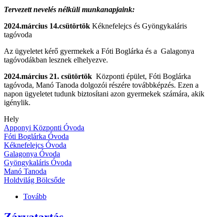
Tervezett nevelés nélküli munkanapjaink:
2024.március 14.csütörtök
Kéknefelejcs és Gyöngykaláris
tagóvoda
Az ügyeletet kérő gyermekek a Fóti Boglárka és a Galagonya
tagóvodákban lesznek elhelyezve.
2024.március 21. csütörtök
Központi épület, Fóti Boglárka
tagóvoda, Manó Tanoda dolgozói részére továbbképzés. Ezen a
napon ügyeletet tudunk biztosítani azon gyermekek számára, akik
igénylik.
Hely
Apponyi Központi Óvoda
Fóti Boglárka Óvoda
Kéknefelejcs Óvoda
Galagonya Óvoda
Gyöngykaláris Óvoda
Manó Tanoda
Holdvilág Bölcsőde
Tovább
(Nevelés
nélküli
munkanapok)
Zárvatartás