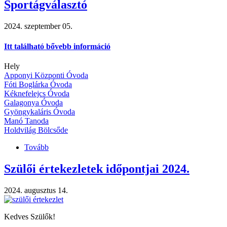
Sportágválasztó
2024. szeptember 05.
Itt található bővebb információ
Hely
Apponyi Központi Óvoda
Fóti Boglárka Óvoda
Kéknefelejcs Óvoda
Galagonya Óvoda
Gyöngykaláris Óvoda
Manó Tanoda
Holdvilág Bölcsőde
Tovább
(Sportágválasztó
)
Szülői értekezletek időpontjai 2024.
2024. augusztus 14.
Kedves Szülők!