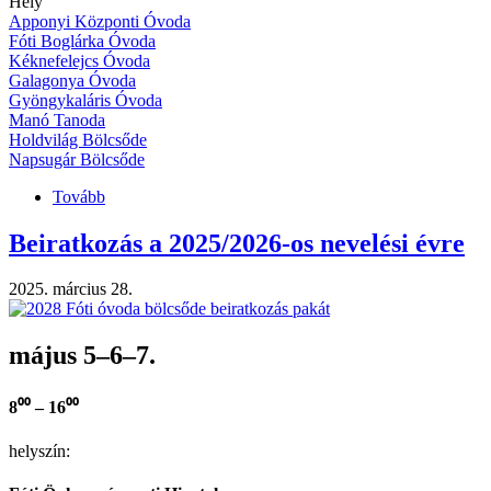
Hely
Apponyi Központi Óvoda
Fóti Boglárka Óvoda
Kéknefelejcs Óvoda
Galagonya Óvoda
Gyöngykaláris Óvoda
Manó Tanoda
Holdvilág Bölcsőde
Napsugár Bölcsőde
Tovább
(Pest
Vármegyei
Óvodások
Beiratkozás a 2025/2026-os nevelési évre
XXIX.
Néptánctalálkozója
2025. március 28.
Fót)
május 5–6–7.
8⁰⁰ – 16⁰⁰
helyszín: