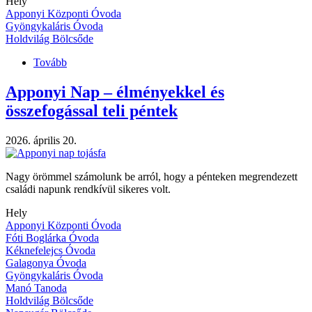
Hely
Apponyi Központi Óvoda
Gyöngykaláris Óvoda
Holdvilág Bölcsőde
Tovább
(Családi
napok)
Apponyi Nap – élményekkel és
összefogással teli péntek
2026. április 20.
Nagy örömmel számolunk be arról, hogy a pénteken megrendezett
családi napunk rendkívül sikeres volt.
Hely
Apponyi Központi Óvoda
Fóti Boglárka Óvoda
Kéknefelejcs Óvoda
Galagonya Óvoda
Gyöngykaláris Óvoda
Manó Tanoda
Holdvilág Bölcsőde