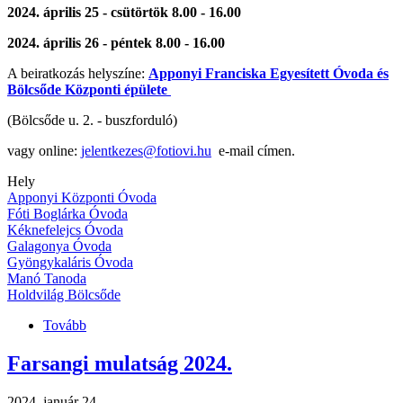
2024. április 25 - csütörtök 8.00 - 16.00
2024. április 26 - péntek 8.00 - 16.00
A beiratkozás helyszíne:
Apponyi Franciska Egyesített Óvoda és
Bölcsőde Központi épülete
(Bölcsőde u. 2. - buszforduló)
vagy online:
jelentkezes@fotiovi.hu
e-mail címen.
Hely
Apponyi Központi Óvoda
Fóti Boglárka Óvoda
Kéknefelejcs Óvoda
Galagonya Óvoda
Gyöngykaláris Óvoda
Manó Tanoda
Holdvilág Bölcsőde
Tovább
(Beiratkozás
2024/2025-
ös
Farsangi mulatság 2024.
nevelési
évre)
2024. január 24.