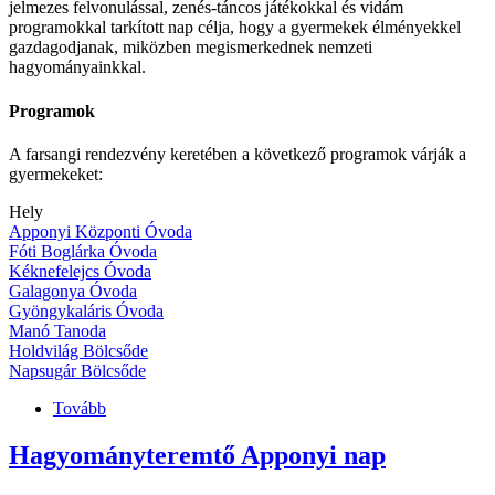
jelmezes felvonulással, zenés-táncos játékokkal és vidám
programokkal tarkított nap célja, hogy a gyermekek élményekkel
gazdagodjanak, miközben megismerkednek nemzeti
hagyományainkkal.
Programok
A farsangi rendezvény keretében a következő programok várják a
gyermekeket:
Hely
Apponyi Központi Óvoda
Fóti Boglárka Óvoda
Kéknefelejcs Óvoda
Galagonya Óvoda
Gyöngykaláris Óvoda
Manó Tanoda
Holdvilág Bölcsőde
Napsugár Bölcsőde
Tovább
(Farsangi
mulatság
óvodáinkban)
Hagyományteremtő Apponyi nap