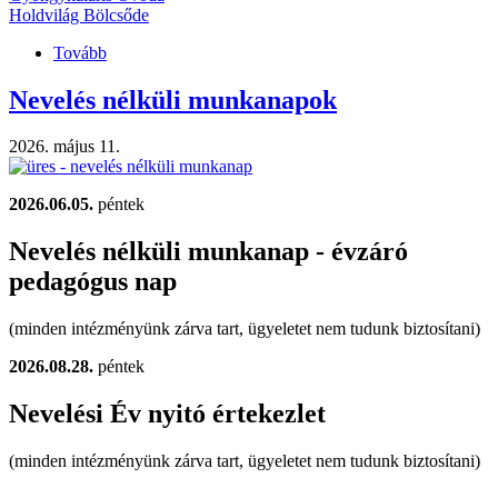
Holdvilág Bölcsőde
Tovább
(Szülői
értekezletek
/leendő
Nevelés nélküli munkanapok
kiscsoportosok,
leendő
2026. május 11.
bölcsödések/)
2026.06.05.
péntek
Nevelés nélküli munkanap - évzáró
pedagógus nap
(minden intézményünk zárva tart, ügyeletet nem tudunk biztosítani)
2026.08.28.
péntek
Nevelési Év nyitó értekezlet
(minden intézményünk zárva tart, ügyeletet nem tudunk biztosítani)