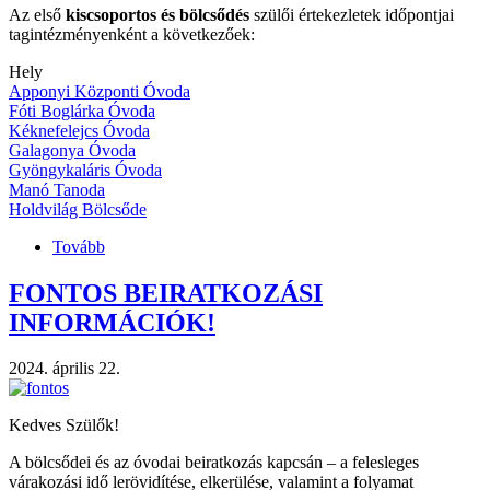
Az első
kiscsoportos és bölcsődés
szülői értekezletek időpontjai
tagintézményenként a következőek:
Hely
Apponyi Központi Óvoda
Fóti Boglárka Óvoda
Kéknefelejcs Óvoda
Galagonya Óvoda
Gyöngykaláris Óvoda
Manó Tanoda
Holdvilág Bölcsőde
Tovább
(Szülői
értekezletek
időpontjai
FONTOS BEIRATKOZÁSI
2024.)
INFORMÁCIÓK!
2024. április 22.
Kedves Szülők!
A bölcsődei és az óvodai beiratkozás kapcsán – a felesleges
várakozási idő lerövidítése, elkerülése, valamint a folyamat