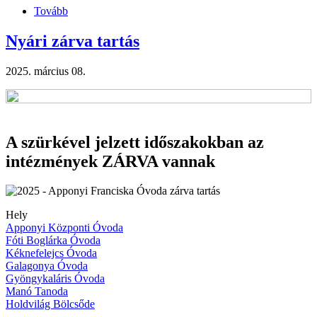
Tovább
(Nevelés
nélküli
munkanapok
Nyári zárva tartás
2025.)
2025. március 08.
A szürkével jelzett időszakokban az
intézmények ZÁRVA vannak
Hely
Apponyi Központi Óvoda
Fóti Boglárka Óvoda
Kéknefelejcs Óvoda
Galagonya Óvoda
Gyöngykaláris Óvoda
Manó Tanoda
Holdvilág Bölcsőde