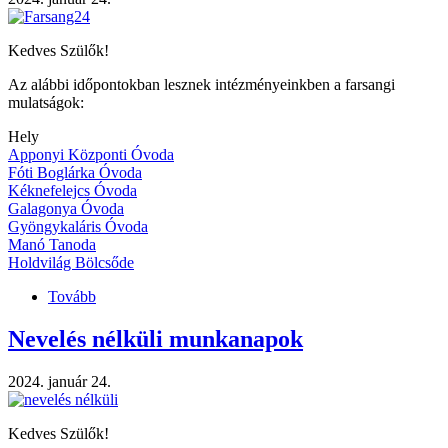
Kedves Szülők!
Az alábbi időpontokban lesznek intézményeinkben a farsangi
mulatságok:
Hely
Apponyi Központi Óvoda
Fóti Boglárka Óvoda
Kéknefelejcs Óvoda
Galagonya Óvoda
Gyöngykaláris Óvoda
Manó Tanoda
Holdvilág Bölcsőde
Tovább
(Farsangi
mulatság
2024.)
Nevelés nélküli munkanapok
2024. január 24.
Kedves Szülők!