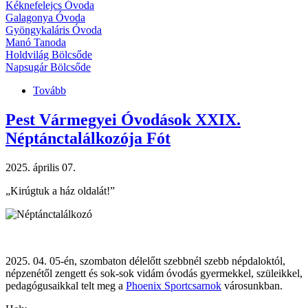
Kéknefelejcs Óvoda
Galagonya Óvoda
Gyöngykaláris Óvoda
Manó Tanoda
Holdvilág Bölcsőde
Napsugár Bölcsőde
Tovább
(Új
főigazgató)
Pest Vármegyei Óvodások XXIX.
Néptánctalálkozója Fót
2025. április 07.
„Kirúgtuk a ház oldalát!”
2025. 04. 05-én, szombaton délelőtt szebbnél szebb népdaloktól,
népzenétől zengett és sok-sok vidám óvodás gyermekkel, szüleikkel,
pedagógusaikkal telt meg a
Phoenix Sportcsarnok
városunkban.