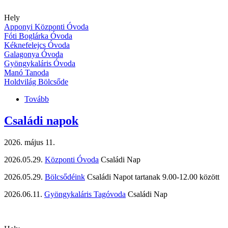
Hely
Apponyi Központi Óvoda
Fóti Boglárka Óvoda
Kéknefelejcs Óvoda
Galagonya Óvoda
Gyöngykaláris Óvoda
Manó Tanoda
Holdvilág Bölcsőde
Tovább
(Nevelés
nélküli
munkanapok)
Családi napok
2026. május 11.
2026.05.29.
Központi Óvoda
Családi Nap
2026.05.29.
Bölcsődéink
Családi Napot tartanak 9.00-12.00 között
2026.06.11.
Gyöngykaláris Tagóvoda
Családi Nap