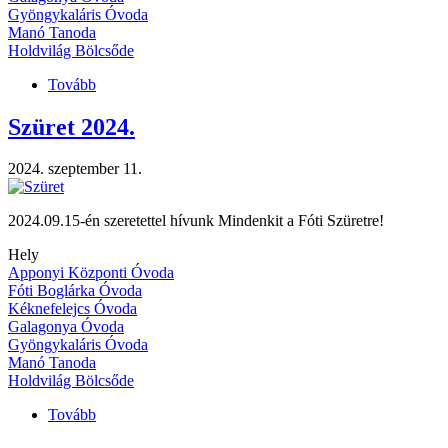
Gyöngykaláris Óvoda
Manó Tanoda
Holdvilág Bölcsőde
Tovább
(Szülők
figyelmébe
ajánljuk)
Szüret 2024.
2024. szeptember 11.
2024.09.15-én szeretettel hívunk Mindenkit a Fóti Szüretre!
Hely
Apponyi Központi Óvoda
Fóti Boglárka Óvoda
Kéknefelejcs Óvoda
Galagonya Óvoda
Gyöngykaláris Óvoda
Manó Tanoda
Holdvilág Bölcsőde
Tovább
(Szüret
2024.)