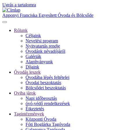
Ugrás a tartalomra
Apponyi Franciska Egyesített Óvoda és Bölcsőde
Rólunk
Céljaink
Fő
Nevelési program
navigáció
Nyitvatartás rendje
Óvodánk névadójáról
Galériák
Alapítványunk
Díjaink
Óvodás leszek
Óvodába lépés feltételei
Óvodai beszoktatás
Bölcsődei beszoktatás
Oviba járok
Napi időbeosztás
óvó-védő rendelkezések
Étkeztetés
Tagintézmények
Központi Óvoda
Fóti Boglárka Tagóvoda
Galagonya Tagóvoda