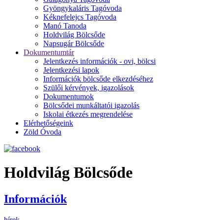
Gyöngykaláris Tagóvoda
Kéknefelejcs Tagóvoda
Manó Tanoda
Holdvilág Bölcsőde
Napsugár Bölcsőde
Dokumentumtár
Jelentkezés információk - ovi, bölcsi
Jelentkezési lapok
Információk bölcsőde elkezdéséhez
Szülői kérvények, igazolások
Dokumentumok
Bölcsődei munkáltatói igazolás
Iskolai étkezés megrendelése
Elérhetőségeink
Zöld Óvoda
Holdvilág Bölcsőde
Információk
hírek