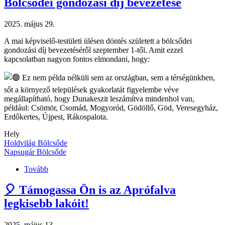
Bölcsődei gondozási díj bevezetése
2025. május 29.
A mai képviselő-testületi ülésen döntés született a bölcsődei
gondozási díj bevezetéséről szeptember 1-től. Amit ezzel
kapcsolatban nagyon fontos elmondani, hogy:
Ez nem példa nélküli sem az országban, sem a térségünkben,
sőt a környező települések gyakorlatát figyelembe véve
megállapítható, hogy Dunakeszit leszámítva mindenhol van,
például: Csömör, Csomád, Mogyoród, Gödöllő, Göd, Veresegyház,
Erdőkertes, Újpest, Rákospalota.
Hely
Holdvilág Bölcsőde
Napsugár Bölcsőde
Tovább
(Bölcsődei
gondozási
díj
🎈 Támogassa Ön is az Aprófalva
bevezetése
legkisebb lakóit!
)
2025. május 13.