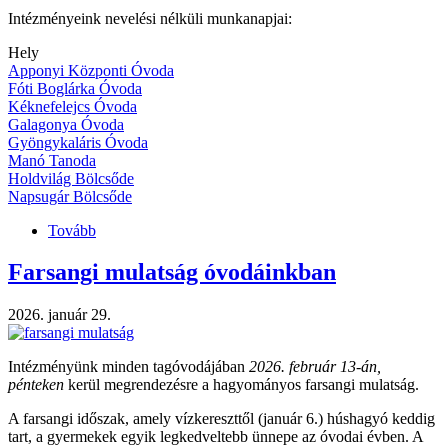
Intézményeink nevelési nélküli munkanapjai:
Hely
Apponyi Központi Óvoda
Fóti Boglárka Óvoda
Kéknefelejcs Óvoda
Galagonya Óvoda
Gyöngykaláris Óvoda
Manó Tanoda
Holdvilág Bölcsőde
Napsugár Bölcsőde
Tovább
(Nevelési
nélküli
napok)
Farsangi mulatság óvodáinkban
2026. január 29.
Intézményünk minden tagóvodájában
2026. február 13-án,
pénteken
kerül megrendezésre a hagyományos farsangi mulatság.
A farsangi időszak, amely vízkereszttől (január 6.) húshagyó keddig
tart, a gyermekek egyik legkedveltebb ünnepe az óvodai évben. A