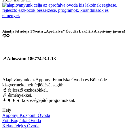
Ajánlja fel adója 1%-át a
„Aprófalva” Óvodás Lakóiért Alapítvány
javára!
🧒🌻
📌Adószám:
18677423-1-13
Alapítványunk az Apponyi Franciska Óvoda és Bölcsőde
kisgyermekeinek fejlődését segíti:
🎨 fejlesztő eszközökkel,
🎉 élményekkel,
👨‍👩‍👧‍👦 közösségépítő programokkal.
Hely
Apponyi Központi Óvoda
Fóti Boglárka Óvoda
Kéknefelejcs Óvoda