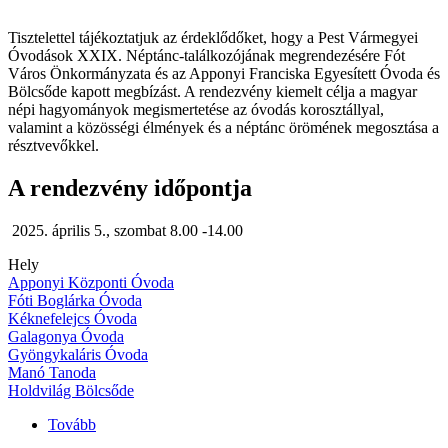
Tisztelettel tájékoztatjuk az érdeklődőket, hogy a Pest Vármegyei
Óvodások XXIX. Néptánc-találkozójának megrendezésére Fót
Város Önkormányzata és az Apponyi Franciska Egyesített Óvoda és
Bölcsőde kapott megbízást. A rendezvény kiemelt célja a magyar
népi hagyományok megismertetése az óvodás korosztállyal,
valamint a közösségi élmények és a néptánc örömének megosztása a
résztvevőkkel.
A rendezvény időpontja
2025. április 5., szombat 8.00 -14.00
Hely
Apponyi Központi Óvoda
Fóti Boglárka Óvoda
Kéknefelejcs Óvoda
Galagonya Óvoda
Gyöngykaláris Óvoda
Manó Tanoda
Holdvilág Bölcsőde
Tovább
(Pest
Vármegyei