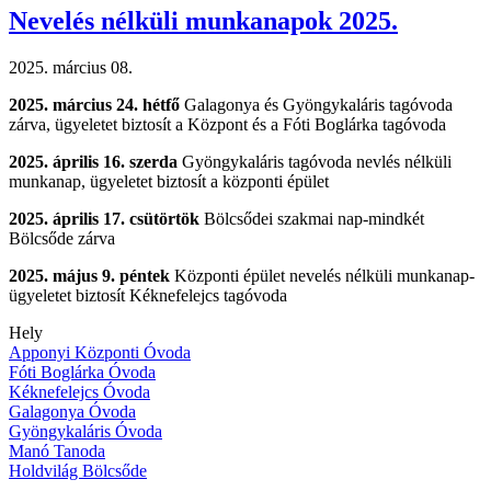
Óvodások
Nevelés nélküli munkanapok 2025.
XXIX.
Néptánctalálkozója)
2025. március 08.
2025. március 24. hétfő
Galagonya és Gyöngykaláris tagóvoda
zárva, ügyeletet biztosít a Központ és a Fóti Boglárka tagóvoda
2025. április 16. szerda
Gyöngykaláris tagóvoda nevlés nélküli
munkanap, ügyeletet biztosít a központi épület
2025. április 17. csütörtök
Bölcsődei szakmai nap-mindkét
Bölcsőde zárva
2025. május 9. péntek
Központi épület nevelés nélküli munkanap-
ügyeletet biztosít Kéknefelejcs tagóvoda
Hely
Apponyi Központi Óvoda
Fóti Boglárka Óvoda
Kéknefelejcs Óvoda
Galagonya Óvoda
Gyöngykaláris Óvoda
Manó Tanoda
Holdvilág Bölcsőde