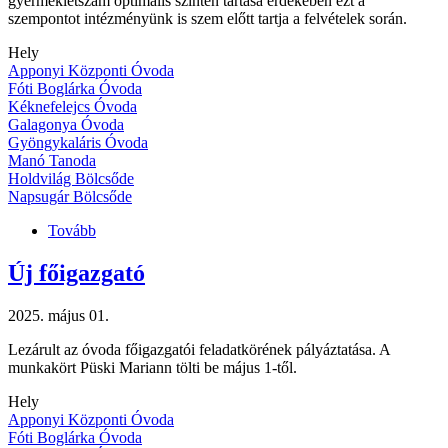
gyermeklétszám optimális szinten tartása érdekében ezt a
szempontot intézményünk is szem előtt tartja a felvételek során.
Hely
Apponyi Központi Óvoda
Fóti Boglárka Óvoda
Kéknefelejcs Óvoda
Galagonya Óvoda
Gyöngykaláris Óvoda
Manó Tanoda
Holdvilág Bölcsőde
Napsugár Bölcsőde
Tovább
(✏️TÁJÉKOZTATÓ
A
Új főigazgató
MINICSOPORTOK
MŰKÖDÉSÉRŐL
ÉS
2025. május 01.
A
BÖLCSŐDEI-
Lezárult az óvoda főigazgatói feladatkörének pályáztatása. A
ÓVODAI
munkakört Püski Mariann tölti be május 1-től.
FELVÉTELI
Hely
FELTÉTELEKRŐL)
Apponyi Központi Óvoda
Fóti Boglárka Óvoda