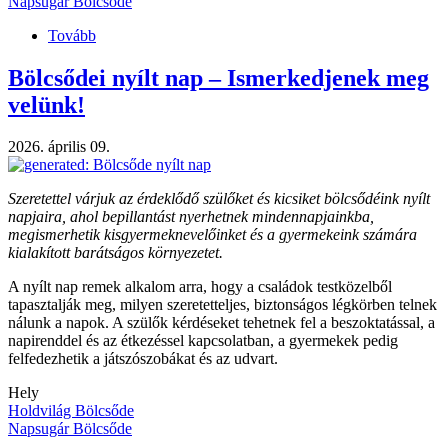
Napsugár Bölcsőde
Tovább
(Apponyi
Nap
–
Bölcsődei nyílt nap – Ismerkedjenek meg
élményekkel
velünk!
és
összefogással
teli
2026. április 09.
péntek)
Szeretettel várjuk az érdeklődő szülőket és kicsiket bölcsődéink nyílt
napjaira, ahol bepillantást nyerhetnek mindennapjainkba,
megismerhetik kisgyermeknevelőinket és a gyermekeink számára
kialakított barátságos környezetet.
A nyílt nap remek alkalom arra, hogy a családok testközelből
tapasztalják meg, milyen szeretetteljes, biztonságos légkörben telnek
nálunk a napok. A szülők kérdéseket tehetnek fel a beszoktatással, a
napirenddel és az étkezéssel kapcsolatban, a gyermekek pedig
felfedezhetik a játszószobákat és az udvart.
Hely
Holdvilág Bölcsőde
Napsugár Bölcsőde