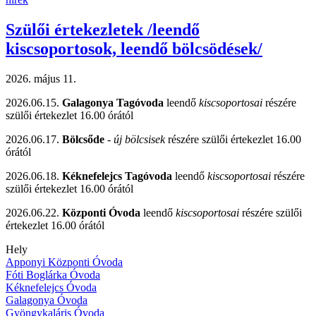
Szülői értekezletek /leendő
kiscsoportosok, leendő bölcsödések/
2026. május 11.
2026.06.15.
Galagonya Tagóvoda
leendő
kiscsoportosai
részére
szülői értekezlet 16.00 órától
2026.06.17.
Bölcsőde
-
új bölcsisek
részére szülői értekezlet 16.00
órától
2026.06.18.
Kéknefelejcs Tagóvoda
leendő
kiscsoportosai
részére
szülői értekezlet 16.00 órától
2026.06.22.
Központi Óvoda
leendő
kiscsoportosai
részére szülői
értekezlet 16.00 órától
Hely
Apponyi Központi Óvoda
Fóti Boglárka Óvoda
Kéknefelejcs Óvoda
Galagonya Óvoda
Gyöngykaláris Óvoda