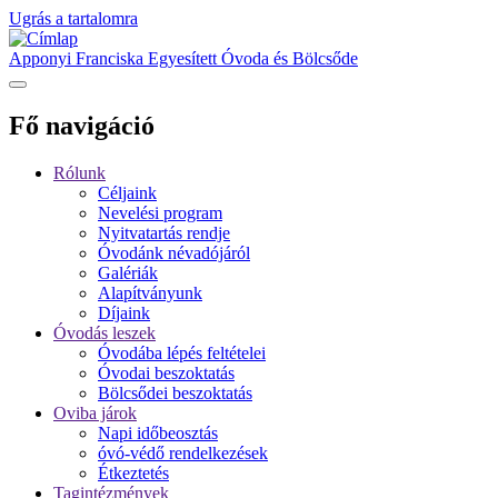
Ugrás a tartalomra
Apponyi Franciska Egyesített Óvoda és Bölcsőde
Fő navigáció
Rólunk
Céljaink
Nevelési program
Nyitvatartás rendje
Óvodánk névadójáról
Galériák
Alapítványunk
Díjaink
Óvodás leszek
Óvodába lépés feltételei
Óvodai beszoktatás
Bölcsődei beszoktatás
Oviba járok
Napi időbeosztás
óvó-védő rendelkezések
Étkeztetés
Tagintézmények