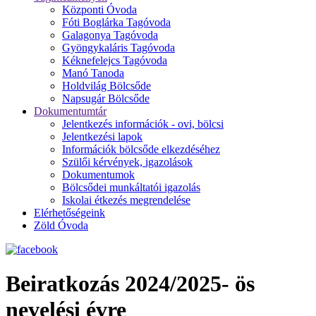
Központi Óvoda
Fóti Boglárka Tagóvoda
Galagonya Tagóvoda
Gyöngykaláris Tagóvoda
Kéknefelejcs Tagóvoda
Manó Tanoda
Holdvilág Bölcsőde
Napsugár Bölcsőde
Dokumentumtár
Jelentkezés információk - ovi, bölcsi
Jelentkezési lapok
Információk bölcsőde elkezdéséhez
Szülői kérvények, igazolások
Dokumentumok
Bölcsődei munkáltatói igazolás
Iskolai étkezés megrendelése
Elérhetőségeink
Zöld Óvoda
Beiratkozás 2024/2025- ös
nevelési évre