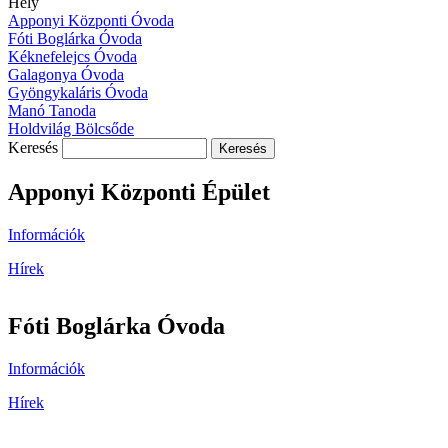
Hely
Apponyi Központi Óvoda
Fóti Boglárka Óvoda
Kéknefelejcs Óvoda
Galagonya Óvoda
Gyöngykaláris Óvoda
Manó Tanoda
Holdvilág Bölcsőde
Keresés
Apponyi Központi Épület
Információk
Hírek
Fóti Boglárka Óvoda
Információk
Hírek