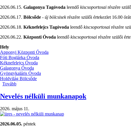
2026.06.15.
Galagonya Tagóvoda
leendő
kiscsoportosai
részére szülő
2026.06.17.
Bölcsőde
-
új bölcsisek
részére szülői értekezlet 16.00 órát
2026.06.18.
Kéknefelejcs Tagóvoda
leendő
kiscsoportosai
részére szü
2026.06.22.
Központi Óvoda
leendő
kiscsoportosai
részére szülői érte
Hely
Apponyi Központi Óvoda
Fóti Boglárka Óvoda
Kéknefelejcs Óvoda
Galagonya Óvoda
Gyöngykaláris Óvoda
Holdvilág Bölcsőde
Tovább
(Szülői
értekezletek
/leendő
Nevelés nélküli munkanapok
kiscsoportosok,
leendő
2026. május 11.
bölcsödések/)
2026.06.05.
péntek