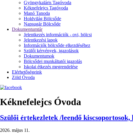
Gyöngykaláris Tagóvoda
Kéknefelejcs Tagóvoda
Manó Tanoda
Holdvilág Bölcsőde
Napsugár Bölcsőde
Dokumentumtár
Jelentkezés információk - ovi, bölcsi
Jelentkezési lapok
Információk bölcsőde elkezdéséhez
Szülői kérvények, igazolások
Dokumentumok
Bölcsődei munkáltatói igazolás
Iskolai étkezés megrendelése
Elérhetőségeink
Zöld Óvoda
Kéknefelejcs Óvoda
Szülői értekezletek /leendő kiscsoportosok,
2026. május 11.