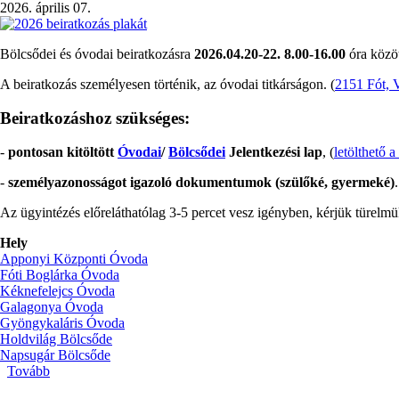
2026. április 07.
Bölcsődei és óvodai beiratkozásra
2026.04.20-22. 8.00-16.00
óra közöt
A beiratkozás személyesen történik, az óvodai titkárságon. (
2151 Fót, 
Beiratkozáshoz szükséges:
-
pontosan kitöltött
Óvodai
/
Bölcsődei
Jelentkezési lap
, (
letölthető a
-
személyazonosságot igazoló dokumentumok (szülőké, gyermeké)
.
Az ügyintézés előreláthatólag 3-5 percet vesz igényben, kérjük türelmü
Hely
Apponyi Központi Óvoda
Fóti Boglárka Óvoda
Kéknefelejcs Óvoda
Galagonya Óvoda
Gyöngykaláris Óvoda
Holdvilág Bölcsőde
Napsugár Bölcsőde
Tovább
(Beiratkozás
2026/27-