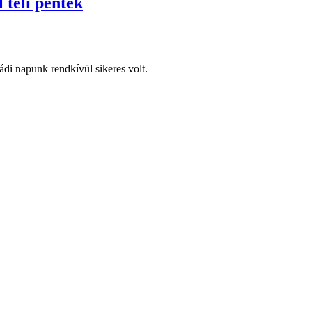
 teli péntek
di napunk rendkívül sikeres volt.