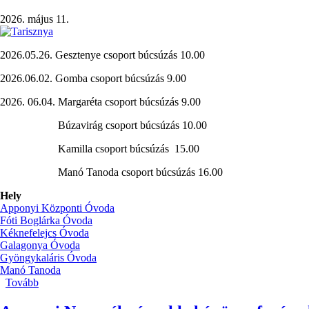
2026. május 11.
2026.05.26. Gesztenye csoport búcsúzás 10.00
2026.06.02. Gomba csoport búcsúzás 9.00
2026. 06.04. Margaréta csoport búcsúzás 9.00
Búzavirág csoport búcsúzás 10.00
Kamilla csoport búcsúzás 15.00
Manó Tanoda csoport búcsúzás 16.00
Hely
Apponyi Központi Óvoda
Fóti Boglárka Óvoda
Kéknefelejcs Óvoda
Galagonya Óvoda
Gyöngykaláris Óvoda
Manó Tanoda
Tovább
(Nagycsoportosok
búcsúzása)