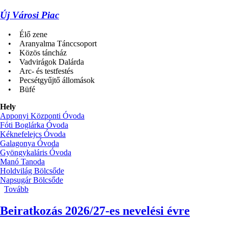
Új Városi Piac
• Élő zene
• Aranyalma Tánccsoport
• Közös táncház
• Vadvirágok Dalárda
• Arc- és testfestés
• Pecsétgyűjtő állomások
• Büfé
Hely
Apponyi Központi Óvoda
Fóti Boglárka Óvoda
Kéknefelejcs Óvoda
Galagonya Óvoda
Gyöngykaláris Óvoda
Manó Tanoda
Holdvilág Bölcsőde
Napsugár Bölcsőde
Tovább
(Apponyi
Nap
2026)
Beiratkozás 2026/27-es nevelési évre