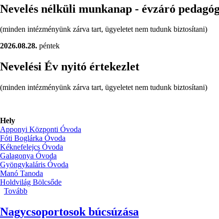
Nevelés nélküli munkanap - évzáró pedagó
(minden intézményünk zárva tart, ügyeletet nem tudunk biztosítani)
2026.08.28.
péntek
Nevelési Év nyitó értekezlet
(minden intézményünk zárva tart, ügyeletet nem tudunk biztosítani)
Hely
Apponyi Központi Óvoda
Fóti Boglárka Óvoda
Kéknefelejcs Óvoda
Galagonya Óvoda
Gyöngykaláris Óvoda
Manó Tanoda
Holdvilág Bölcsőde
Tovább
(Nevelés
nélküli
munkanapok)
Nagycsoportosok búcsúzása