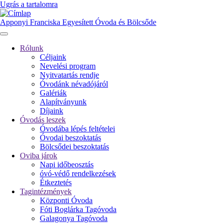
Ugrás a tartalomra
Apponyi Franciska Egyesített Óvoda és Bölcsőde
Rólunk
Céljaink
Fő
Nevelési program
navigáció
Nyitvatartás rendje
Óvodánk névadójáról
Galériák
Alapítványunk
Díjaink
Óvodás leszek
Óvodába lépés feltételei
Óvodai beszoktatás
Bölcsődei beszoktatás
Oviba járok
Napi időbeosztás
óvó-védő rendelkezések
Étkeztetés
Tagintézmények
Központi Óvoda
Fóti Boglárka Tagóvoda
Galagonya Tagóvoda