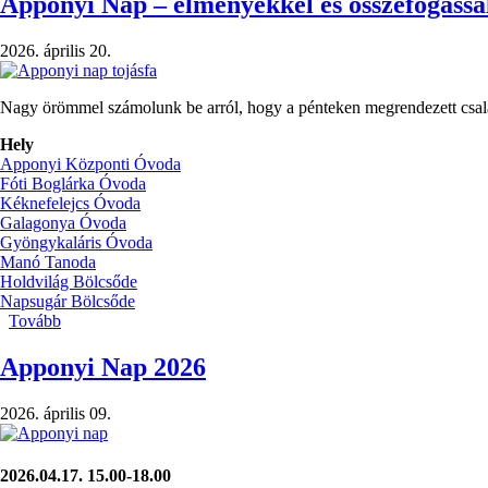
Apponyi Nap – élményekkel és összefogással
2026. április 20.
Nagy örömmel számolunk be arról, hogy a pénteken megrendezett csalá
Hely
Apponyi Központi Óvoda
Fóti Boglárka Óvoda
Kéknefelejcs Óvoda
Galagonya Óvoda
Gyöngykaláris Óvoda
Manó Tanoda
Holdvilág Bölcsőde
Napsugár Bölcsőde
Tovább
(Apponyi
Nap
–
Apponyi Nap 2026
élményekkel
és
2026. április 09.
összefogással
teli
péntek)
2026.04.17. 15.00-18.00