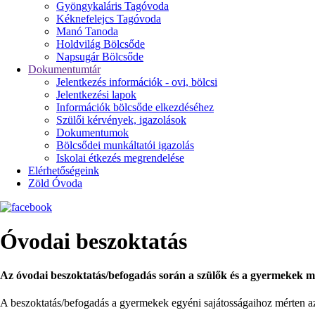
Gyöngykaláris Tagóvoda
Kéknefelejcs Tagóvoda
Manó Tanoda
Holdvilág Bölcsőde
Napsugár Bölcsőde
Dokumentumtár
Jelentkezés információk - ovi, bölcsi
Jelentkezési lapok
Információk bölcsőde elkezdéséhez
Szülői kérvények, igazolások
Dokumentumok
Bölcsődei munkáltatói igazolás
Iskolai étkezés megrendelése
Elérhetőségeink
Zöld Óvoda
Óvodai beszoktatás
Az óvodai beszoktatás/befogadás során a szülők és a gyermekek m
A beszoktatás/befogadás a gyermekek egyéni sajátosságaihoz mérten az