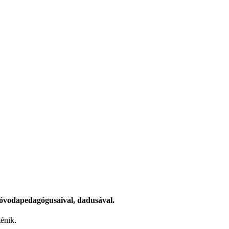
 óvodapedagógusaival, dadusával.
énik.