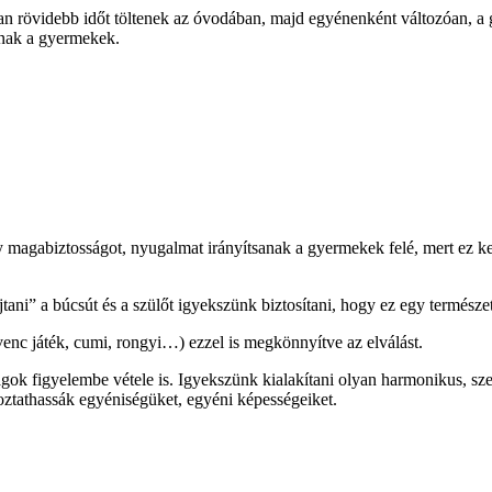
 rövidebb időt töltenek az óvodában, majd egyénenként változóan, a gy
annak a gyermekek.
 magabiztosságot, nyugalmat irányítsanak a gyermekek felé, mert ez ke
ni” a búcsút és a szülőt igyekszünk biztosítani, hogy ez egy természe
c játék, cumi, rongyi…) ezzel is megkönnyítve az elválást.
ágok figyelembe vétele is. Igyekszünk kialakítani olyan harmonikus, sze
oztathassák egyéniségüket, egyéni képességeiket.