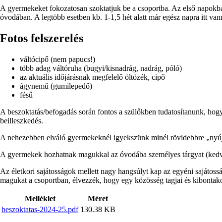
A gyermekeket fokozatosan szoktatjuk be a csoportba. Az első napokban
óvodában. A legtöbb esetben kb. 1-1,5 hét alatt már egész napra itt v
Fotos felszerelés
váltócipő (nem papucs!)
több adag váltóruha (bugyi/kisnadrág, nadrág, póló)
az aktuális időjárásnak megfelelő öltözék, cipő
ágynemű (gumilepedő)
fésű
A beszoktatás/befogadás során fontos a szülőkben tudatosítanunk, hogy
beilleszkedés.
A nehezebben elváló gyermekeknél igyekszünk minél rövidebbre „nyújta
A gyermekek hozhatnak magukkal az óvodába személyes tárgyat (kedven
Az életkori sajátosságok mellett nagy hangsúlyt kap az egyéni sajátoss
magukat a csoportban, élvezzék, hogy egy közösség tagjai és kibontak
Csatolmány
Melléklet
Méret
beszoktatas-2024-25.pdf
130.38 KB