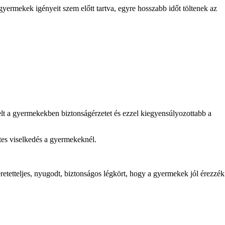
ermekek igényeit szem előtt tartva, egyre hosszabb időt töltenek az
lt a gyermekekben biztonságérzetet és ezzel kiegyensúlyozottabb a
tes viselkedés a gyermekeknél.
retetteljes, nyugodt, biztonságos légkört, hogy a gyermekek jól érezzék