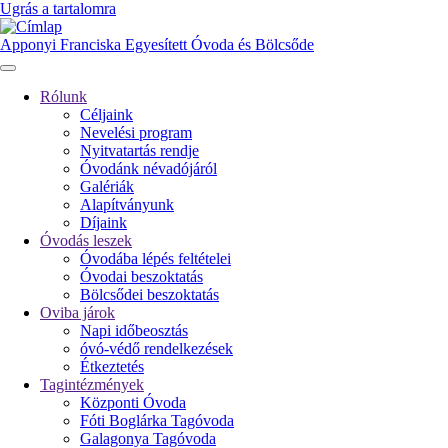
Ugrás a tartalomra
Apponyi Franciska Egyesített Óvoda és Bölcsőde
Rólunk
Céljaink
Fő
Nevelési program
navigáció
Nyitvatartás rendje
Óvodánk névadójáról
Galériák
Alapítványunk
Díjaink
Óvodás leszek
Óvodába lépés feltételei
Óvodai beszoktatás
Bölcsődei beszoktatás
Oviba járok
Napi időbeosztás
óvó-védő rendelkezések
Étkeztetés
Tagintézmények
Központi Óvoda
Fóti Boglárka Tagóvoda
Galagonya Tagóvoda