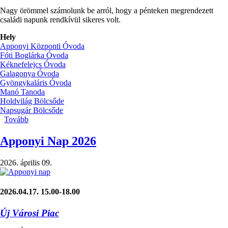
Nagy örömmel számolunk be arról, hogy a pénteken megrendezett
családi napunk rendkívül sikeres volt.
Hely
Apponyi Központi Óvoda
Fóti Boglárka Óvoda
Kéknefelejcs Óvoda
Galagonya Óvoda
Gyöngykaláris Óvoda
Manó Tanoda
Holdvilág Bölcsőde
Napsugár Bölcsőde
Tovább
(Apponyi
Nap
–
Apponyi Nap 2026
élményekkel
és
2026. április 09.
összefogással
teli
péntek)
2026.04.17. 15.00-18.00
Új Városi Piac