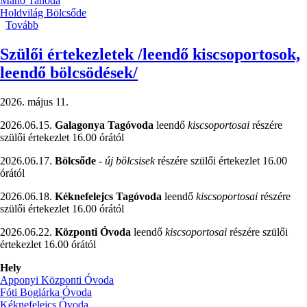
Manó Tanoda
Holdvilág Bölcsőde
Tovább
(Nevelés
nélküli
munkanapok)
Szülői értekezletek /leendő kiscsoportosok,
leendő bölcsödések/
2026. május 11.
2026.06.15.
Galagonya Tagóvoda
leendő
kiscsoportosai
részére
szülői értekezlet 16.00 órától
2026.06.17.
Bölcsőde
-
új bölcsisek
részére szülői értekezlet 16.00
órától
2026.06.18.
Kéknefelejcs Tagóvoda
leendő
kiscsoportosai
részére
szülői értekezlet 16.00 órától
2026.06.22.
Központi Óvoda
leendő
kiscsoportosai
részére szülői
értekezlet 16.00 órától
Hely
Apponyi Központi Óvoda
Fóti Boglárka Óvoda
Kéknefelejcs Óvoda