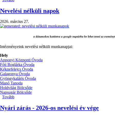
2026/27-
es
Nevelési nélküli napok
nevelési
évre)
2026. március 27.
a dátumokra kattintva a google naptárba be lehet tenni az eseményt
Intézményeink nevelési nélküli munkanapjai:
Hely
Apponyi Központi Óvoda
Fóti Boglárka Óvoda
Kéknefelejcs Óvoda
Galagonya Óvoda
Gyöngykaláris Óvoda
Manó Tanoda
Holdvilág Bölcsőde
Napsugár Bölcsőde
Tovább
(Nevelési
nélküli
napok)
Nyári zárás - 2026-os nevelési év vége