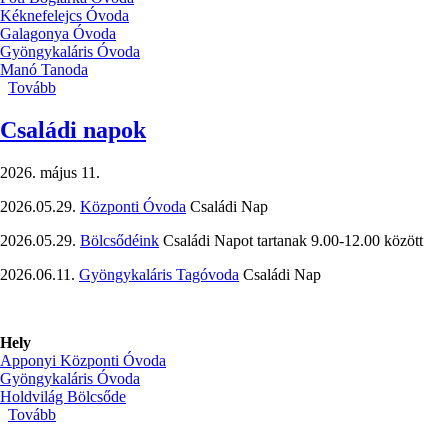
Kéknefelejcs Óvoda
Galagonya Óvoda
Gyöngykaláris Óvoda
Manó Tanoda
Tovább
(Nagycsoportosok
búcsúzása)
Családi napok
2026. május 11.
2026.05.29.
Központi Óvoda
Családi Nap
2026.05.29.
Bölcsődéink
Családi Napot tartanak 9.00-12.00 között
2026.06.11.
Gyöngykaláris Tagóvoda
Családi Nap
Hely
Apponyi Központi Óvoda
Gyöngykaláris Óvoda
Holdvilág Bölcsőde
Tovább
(Családi
napok)