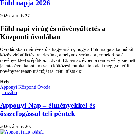
Föld napja 2026
2026. április 27.
Föld napi virág és növényültetés a
Központi óvodában
Óvodánkban már évek óta hagyomány, hogy a Föld napja alkalmából
közös virágültetést rendezünk, amelynek során a gyermekek saját
növényeikkel szépítik az udvart. Ebben az évben a rendezvény kiemelt
jelentőséget kapott, mivel a költözési munkálatok alatt meggyengült
növényzet rehabilitációját is célul tűztük ki.
Hely
Apponyi Központi Óvoda
Tovább
(Föld
napja
2026)
Apponyi Nap – élményekkel és
összefogással teli péntek
2026. április 20.