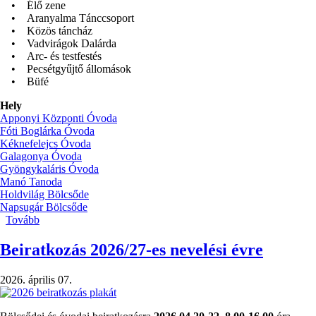
• Élő zene
• Aranyalma Tánccsoport
• Közös táncház
• Vadvirágok Dalárda
• Arc- és testfestés
• Pecsétgyűjtő állomások
• Büfé
Hely
Apponyi Központi Óvoda
Fóti Boglárka Óvoda
Kéknefelejcs Óvoda
Galagonya Óvoda
Gyöngykaláris Óvoda
Manó Tanoda
Holdvilág Bölcsőde
Napsugár Bölcsőde
Tovább
(Apponyi
Nap
2026)
Beiratkozás 2026/27-es nevelési évre
2026. április 07.