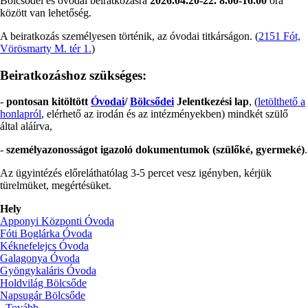
Bölcsődei és óvodai beiratkozásra
2026.04.20-22. 8.00-16.00
óra
között van lehetőség.
A beiratkozás személyesen történik, az óvodai titkárságon. (
2151 Fót,
Vörösmarty M. tér 1.
)
Beiratkozáshoz szükséges:
-
pontosan kitöltött
Óvodai
/
Bölcsődei
Jelentkezési lap
, (
letölthető a
honlapról
, elérhető az irodán és az intézményekben) mindkét szülő
által aláírva,
-
személyazonosságot igazoló dokumentumok (szülőké, gyermeké)
.
Az ügyintézés előreláthatólag 3-5 percet vesz igényben, kérjük
türelmüket, megértésüket.
Hely
Apponyi Központi Óvoda
Fóti Boglárka Óvoda
Kéknefelejcs Óvoda
Galagonya Óvoda
Gyöngykaláris Óvoda
Holdvilág Bölcsőde
Napsugár Bölcsőde
Tovább
(Beiratkozás