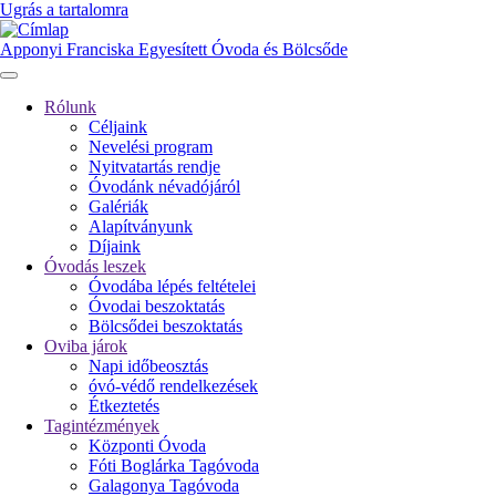
Ugrás a tartalomra
Apponyi Franciska Egyesített Óvoda és Bölcsőde
Rólunk
Céljaink
Fő
Nevelési program
navigáció
Nyitvatartás rendje
Óvodánk névadójáról
Galériák
Alapítványunk
Díjaink
Óvodás leszek
Óvodába lépés feltételei
Óvodai beszoktatás
Bölcsődei beszoktatás
Oviba járok
Napi időbeosztás
óvó-védő rendelkezések
Étkeztetés
Tagintézmények
Központi Óvoda
Fóti Boglárka Tagóvoda
Galagonya Tagóvoda