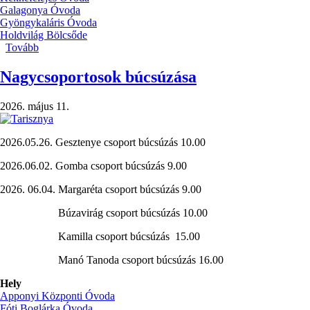
Galagonya Óvoda
Gyöngykaláris Óvoda
Holdvilág Bölcsőde
Tovább
(Szülői
értekezletek
/leendő
Nagycsoportosok búcsúzása
kiscsoportosok,
leendő
2026. május 11.
bölcsödések/)
2026.05.26. Gesztenye csoport búcsúzás 10.00
2026.06.02. Gomba csoport búcsúzás 9.00
2026. 06.04. Margaréta csoport búcsúzás 9.00
Búzavirág csoport búcsúzás 10.00
Kamilla csoport búcsúzás 15.00
Manó Tanoda csoport búcsúzás 16.00
Hely
Apponyi Központi Óvoda
Fóti Boglárka Óvoda