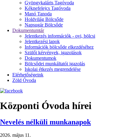
Gyöngykaláris Tagóvoda
Kéknefelejcs Tagóvoda
Manó Tanoda
Holdvilág Bölcsőde
Napsugár Bölcsőde
Dokumentumtár
Jelentkezés információk - ovi, bölcsi
Jelentkezési lapok
Információk bölcsőde elkezdéséhez
Szülői kérvények, igazolások
Dokumentumok
Bölcsődei munkáltatói igazolás
Iskolai étkezés megrendelése
Elérhetőségeink
Zöld Óvoda
Központi Óvoda hírei
Nevelés nélküli munkanapok
2026. május 11.