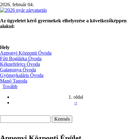
2026. február 04.
Az ügyeletet kérő gyermekek elhelyezése a következőképpen
alakul:
Hely
Apponyi Központi Óvoda
Fóti Boglárka Óvoda
Kéknefelejcs Óvoda
Galagonya Óvoda
Gyöngykaláris Óvoda
Manó Tanoda
Tovább
(Nyári
zárás
1. oldal
-
Következő
››
2026-
Oldalszámozás
oldal
os
nevelési
Keresés
év
vége)
Apponyi Központi Épület