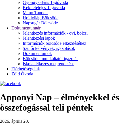
Gyöngykaláris Tagóvoda
Kéknefelejcs Tagóvoda
Manó Tanoda
Holdvilág Bölcsőde
Napsugár Bölcsőde
Dokumentumtár
Jelentkezés információk - ovi, bölcsi
Jelentkezési lapok
Információk bölcsőde elkezdéséhez
Szülői kérvények, igazolások
Dokumentumok
Bölcsődei munkáltatói igazolás
Iskolai étkezés megrendelése
Elérhetőségeink
Zöld Óvoda
Apponyi Nap – élményekkel és
összefogással teli péntek
2026. április 20.