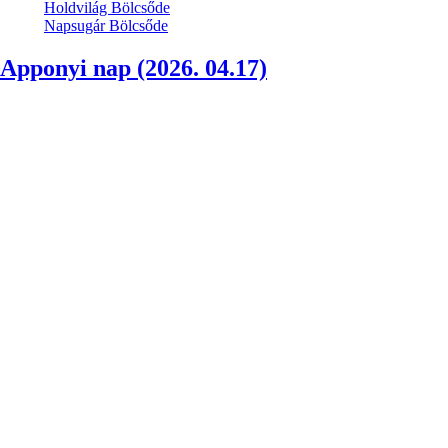
Holdvilág Bölcsőde
Napsugár Bölcsőde
Apponyi nap (2026. 04.17)