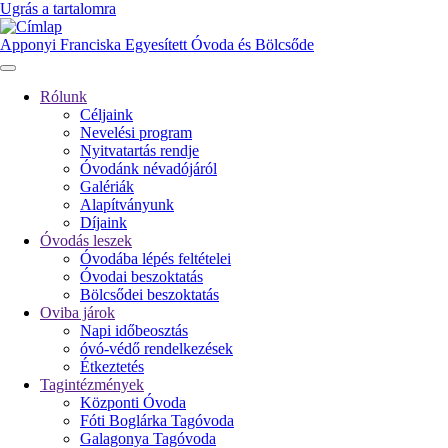
Ugrás a tartalomra
Apponyi Franciska Egyesített Óvoda és Bölcsőde
Rólunk
Céljaink
Fő
Nevelési program
navigáció
Nyitvatartás rendje
Óvodánk névadójáról
Galériák
Alapítványunk
Díjaink
Óvodás leszek
Óvodába lépés feltételei
Óvodai beszoktatás
Bölcsődei beszoktatás
Oviba járok
Napi időbeosztás
óvó-védő rendelkezések
Étkeztetés
Tagintézmények
Központi Óvoda
Fóti Boglárka Tagóvoda
Galagonya Tagóvoda