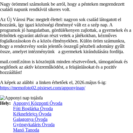
Nagy örömmel számolunk be arról, hogy a pénteken megrendezett
családi napunk rendkívül sikeres volt.
Az Új Városi Piac megtelt élettel: nagyon sok család látogatott el
hozzánk, így igazi közösségi élménnyé vált ez a szép nap. A
programok jó hangulatban, gördülékenyen zajlottak, a gyermekek és a
felnőttek egyaránt aktívan részt vettek a játékokban, kézműves
foglalkozásokon és a közös élményekben. Külön öröm számunkra,
hogy a rendezvény során jelentős összegű pénzbeli adomány gyűlt
össze, amelyet intézményünk a gyermekek kirándulására fordítja.
mail.comEzúton is köszönjük minden résztvevőnek, támogatónak és
segítőnek az aktív közreműködést, a felajánlásokat és a pozitív
hozzáállást!
A képek az alábbi a linken érhetőek el, 2026.május 6-ig:
https://memofoto02.pixieset.com/apponyinap/
Hely
Apponyi Központi Óvoda
Fóti Boglárka Óvoda
Kéknefelejcs Óvoda
Galagonya Óvoda
Gyöngykaláris Óvoda
Manó Tanoda