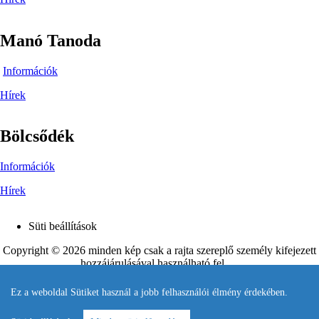
Manó Tanoda
Információk
Hírek
Bölcsődék
Információk
Hírek
Süti beállítások
Footer
Copyright © 2026 minden kép csak a rajta szereplő személy kifejezett
hozzájárulásával használható fel.
Készítette és karbantartja
Pandelon
.
Ez a weboldal Sütiket használ a jobb felhasználói élmény érdekében.