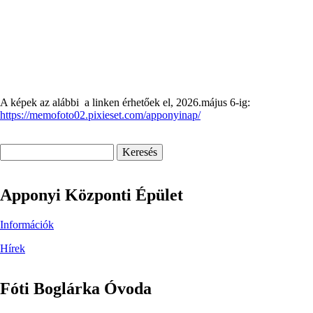
A képek az alábbi a linken érhetőek el, 2026.május 6-ig:
https://memofoto02.pixieset.com/apponyinap/
Keresés
Apponyi Központi Épület
Információk
Hírek
Fóti Boglárka Óvoda