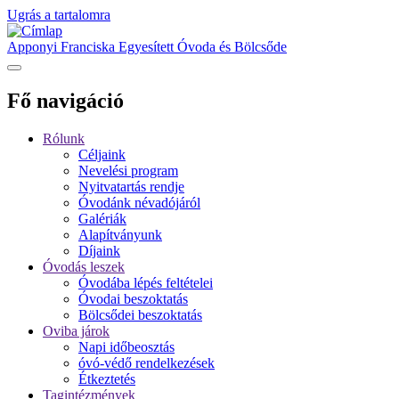
Ugrás a tartalomra
Apponyi Franciska Egyesített Óvoda és Bölcsőde
Fő navigáció
Rólunk
Céljaink
Nevelési program
Nyitvatartás rendje
Óvodánk névadójáról
Galériák
Alapítványunk
Díjaink
Óvodás leszek
Óvodába lépés feltételei
Óvodai beszoktatás
Bölcsődei beszoktatás
Oviba járok
Napi időbeosztás
óvó-védő rendelkezések
Étkeztetés
Tagintézmények