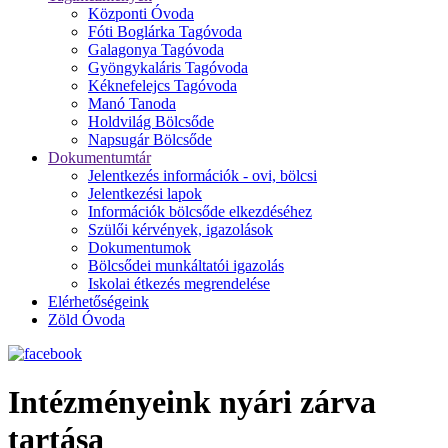
Központi Óvoda
Fóti Boglárka Tagóvoda
Galagonya Tagóvoda
Gyöngykaláris Tagóvoda
Kéknefelejcs Tagóvoda
Manó Tanoda
Holdvilág Bölcsőde
Napsugár Bölcsőde
Dokumentumtár
Jelentkezés információk - ovi, bölcsi
Jelentkezési lapok
Információk bölcsőde elkezdéséhez
Szülői kérvények, igazolások
Dokumentumok
Bölcsődei munkáltatói igazolás
Iskolai étkezés megrendelése
Elérhetőségeink
Zöld Óvoda
Intézményeink nyári zárva
tartása