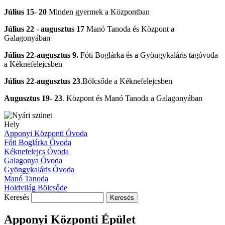
Július 15- 20
Minden gyermek a Központban
Július 22 - augusztus 17
Manó Tanoda és Központ a
Galagonyában
Július 22-augusztus 9.
Fóti Boglárka és a Gyöngykaláris tagóvoda
a Kéknefelejcsben
Július 22-augusztus 23
.Bölcsőde a Kéknefelejcsben
Augusztus 19- 23
. Központ és Manó Tanoda a Galagonyában
Hely
Apponyi Központi Óvoda
Fóti Boglárka Óvoda
Kéknefelejcs Óvoda
Galagonya Óvoda
Gyöngykaláris Óvoda
Manó Tanoda
Holdvilág Bölcsőde
Keresés
Apponyi Központi Épület