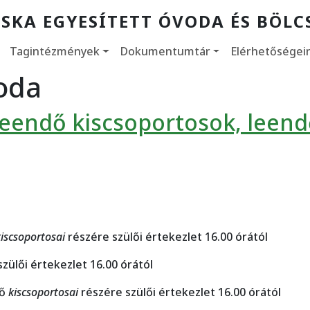
SKA EGYESÍTETT ÓVODA ÉS BÖLC
Tagintézmények
Dokumentumtár
Elérhetőségei
oda
/leendő kiscsoportosok, leen
kiscsoportosai
részére szülői értekezlet 16.00 órától
zülői értekezlet 16.00 órától
dő
kiscsoportosai
részére szülői értekezlet 16.00 órától