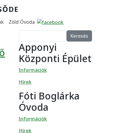
SŐDE
nk
Zöld Óvoda
Keresés
Apponyi
dő
Központi Épület
Információk
Hírek
Fóti Boglárka
Óvoda
Információk
Hírek