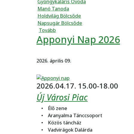
Gyöngykaláris Óvoda
Manó Tanoda
Holdvilág Bölcsőde
Napsugár Bölcsőde
(Apponyi Nap – élményekkel és ös
Tovább
Apponyi Nap 2026
2026. április 09.
2026.04.17. 15.00-18.00
Új Városi Piac
• Élő zene
• Aranyalma Tánccsoport
• Közös táncház
• Vadvirágok Dalárda