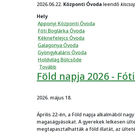
2026.06.22.
Központi Óvoda
leendő
kiscso
Hely
Apponyi Központi Óvoda
Fóti Boglárka Óvoda
Kéknefelejcs Óvoda
Galagonya Óvoda
Gyöngykaláris Óvoda
Holdvilág Bölcsőde
(Szülői értekezletek /leendő kisc
Tovább
Föld napja 2026 - Fó
2026. május 18.
Április 22-én, a Föld napja alkalmából na
magaságyásokat. A gyerekek lelkesen ülte
megtapasztalhatták a föld illatát, az ült