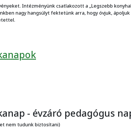
övényeket. Intézményünk csatlakozott a „Legszebb konyha
nkben nagy hangsúlyt fektetünk arra, hogy óvjuk, ápoljuk
tettel.
agóvoda)
nkanapok
kanap - évzáró pedagógus na
et nem tudunk biztosítani)