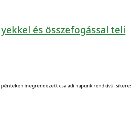
ekkel és összefogással teli
 pénteken megrendezett családi napunk rendkívül sikeres