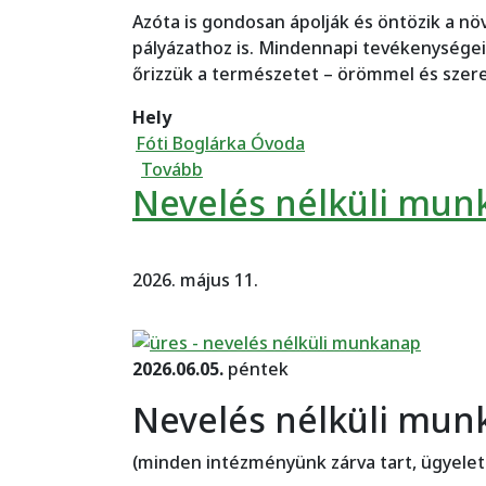
Azóta is gondosan ápolják és öntözik a n
pályázathoz is. Mindennapi tevékenységei
őrizzük a természetet – örömmel és szere
Hely
Fóti Boglárka Óvoda
(Föld napja 2026 - Fóti Boglárka t
Tovább
Nevelés nélküli mu
2026. május 11.
2026.06.05.
péntek
Nevelés nélküli mun
(minden intézményünk zárva tart, ügyelet