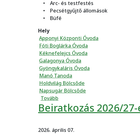
• Arc- és testfestés
• Pecsétgyűjtő állomások
• Büfé
Hely
Apponyi Központi Óvoda
Fóti Boglárka Óvoda
Kéknefelejcs Óvoda
Galagonya Óvoda
Gyöngykaláris Óvoda
Manó Tanoda
Holdvilág Bölcsőde
Napsugár Bölcsőde
(Apponyi Nap 2026)
Tovább
Beiratkozás 2026/27-
2026. április 07.