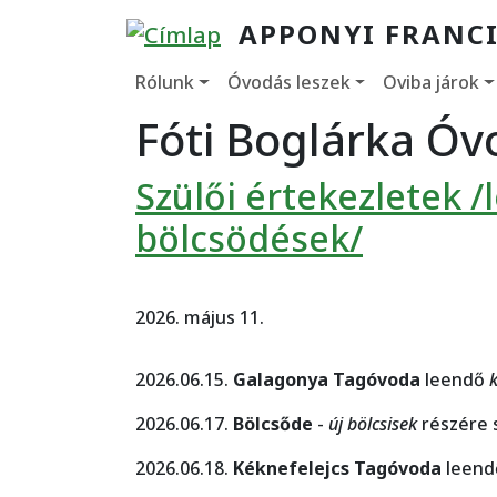
Ugrás a tartalomra
APPONYI FRANCI
Fő navigáció
Rólunk
Óvodás leszek
Oviba járok
Fóti Boglárka Óv
Szülői értekezletek 
bölcsödések/
2026. május 11.
2026.06.15.
Galagonya Tagóvoda
leendő
2026.06.17.
Bölcsőde
-
új bölcsisek
részére s
2026.06.18.
Kéknefelejcs Tagóvoda
leen