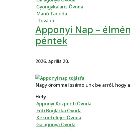
Gyöngykaláris Óvoda
Manó Tanoda
(Nagycsoportosok búcsúzása)
Tovább
Apponyi Nap – élmény
péntek
2026. április 20.
Nagy örömmel számolunk be arról, hogy a
Hely
Apponyi Központi Óvoda
Fóti Boglárka Óvoda
Kéknefelejcs Óvoda
Galagonya Óvoda