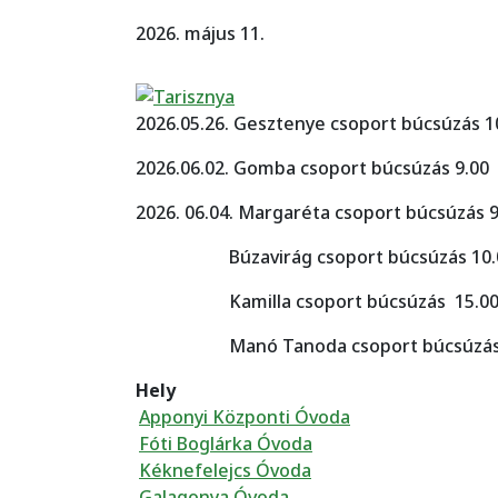
2026. május 11.
2026.05.26. Gesztenye csoport búcsúzás 1
2026.06.02. Gomba csoport búcsúzás 9.00
2026. 06.04. Margaréta csoport búcsúzás 9
Búzavirág csoport búcsúzás 10.
Kamilla csoport búcsúzás 15.0
Manó Tanoda csoport búcsúzás 
Hely
Apponyi Központi Óvoda
Fóti Boglárka Óvoda
Kéknefelejcs Óvoda
Galagonya Óvoda