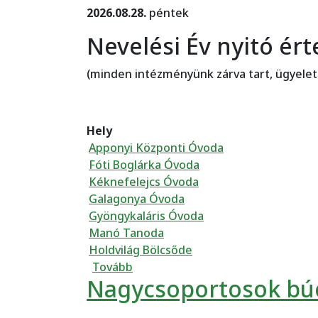
2026.08.28.
péntek
Nevelési Év nyitó ért
(minden intézményünk zárva tart, ügyelet
Hely
Apponyi Központi Óvoda
Fóti Boglárka Óvoda
Kéknefelejcs Óvoda
Galagonya Óvoda
Gyöngykaláris Óvoda
Manó Tanoda
Holdvilág Bölcsőde
(Nevelés nélküli munkanapok)
Tovább
Nagycsoportosok bú