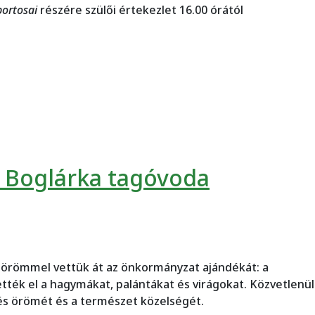
portosai
részére szülői értekezlet 16.00 órától
soportosok, leendő bölcsödések/)
ti Boglárka tagóvoda
gy örömmel vettük át az önkormányzat ajándékát: a
tték el a hagymákat, palántákat és virágokat. Közvetlenül
etés örömét és a természet közelségét.