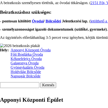
A beiratkozás személyesen történik, az óvodai titkárságon. (
2151 Fót, 
Beiratkozáshoz szükséges:
-
pontosan kitöltött
Óvodai
/
Bölcsődei
Jelentkezési lap
, (
letölthető a
-
személyazonosságot igazoló dokumentumok (szülőké, gyermeké)
.
Az ügyintézés előreláthatólag 3-5 percet vesz igényben, kérjük türelmü
Hely
Apponyi Központi Óvoda
Fóti Boglárka Óvoda
Kéknefelejcs Óvoda
Galagonya Óvoda
Gyöngykaláris Óvoda
Holdvilág Bölcsőde
Napsugár Bölcsőde
Keresés
Apponyi Központi Épület