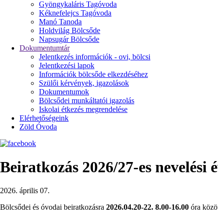
Gyöngykaláris Tagóvoda
Kéknefelejcs Tagóvoda
Manó Tanoda
Holdvilág Bölcsőde
Napsugár Bölcsőde
Dokumentumtár
Jelentkezés információk - ovi, bölcsi
Jelentkezési lapok
Információk bölcsőde elkezdéséhez
Szülői kérvények, igazolások
Dokumentumok
Bölcsődei munkáltatói igazolás
Iskolai étkezés megrendelése
Elérhetőségeink
Zöld Óvoda
Beiratkozás 2026/27-es nevelési 
2026. április 07.
Bölcsődei és óvodai beiratkozásra
2026.04.20-22. 8.00-16.00
óra közöt