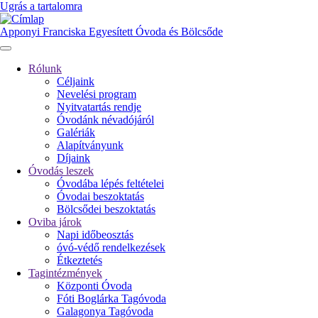
Ugrás a tartalomra
Apponyi Franciska Egyesített Óvoda és Bölcsőde
Rólunk
Céljaink
Fő
Nevelési program
navigáció
Nyitvatartás rendje
Óvodánk névadójáról
Galériák
Alapítványunk
Díjaink
Óvodás leszek
Óvodába lépés feltételei
Óvodai beszoktatás
Bölcsődei beszoktatás
Oviba járok
Napi időbeosztás
óvó-védő rendelkezések
Étkeztetés
Tagintézmények
Központi Óvoda
Fóti Boglárka Tagóvoda
Galagonya Tagóvoda