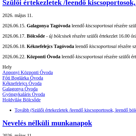
Szülői értekezletek /leendő kiscsoportosok
2026. május 11.
2026.06.15.
Galagonya Tagóvoda
leendő
kiscsoportosai
részére szül
2026.06.17.
Bölcsőde
-
új bölcsisek
részére szülői értekezlet 16.00 ór
2026.06.18.
Kéknefelejcs Tagóvoda
leendő
kiscsoportosai
részére sz
2026.06.22.
Központi Óvoda
leendő
kiscsoportosai
részére szülői ér
Hely
Apponyi Központi Óvoda
Fóti Boglárka Óvoda
Kéknefelejcs Óvoda
Galagonya Óvoda
Gyöngykaláris Óvoda
Holdvilág Bölcsőde
Tovább
(Szülői értekezletek /leendő kiscsoportosok, leendő bö
Nevelés nélküli munkanapok
2026. május 11.