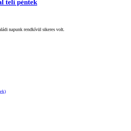
l teli péntek
ádi napunk rendkívül sikeres volt.
tek)