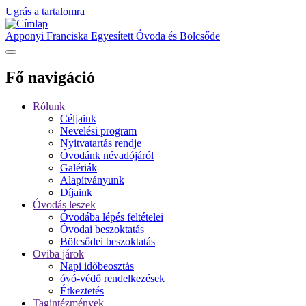
Ugrás a tartalomra
Apponyi Franciska Egyesített Óvoda és Bölcsőde
Fő navigáció
Rólunk
Céljaink
Nevelési program
Nyitvatartás rendje
Óvodánk névadójáról
Galériák
Alapítványunk
Díjaink
Óvodás leszek
Óvodába lépés feltételei
Óvodai beszoktatás
Bölcsődei beszoktatás
Oviba járok
Napi időbeosztás
óvó-védő rendelkezések
Étkeztetés
Tagintézmények