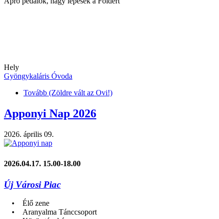
Apró pedálok, nagy lépések a Földért
Hely
Gyöngykaláris Óvoda
Tovább
(Zöldre vált az Ovi!)
Apponyi Nap 2026
2026. április 09.
2026.04.17. 15.00-18.00
Új Városi Piac
• Élő zene
• Aranyalma Tánccsoport