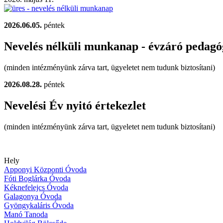
2026.06.05.
péntek
Nevelés nélküli munkanap - évzáró pedagó
(minden intézményünk zárva tart, ügyeletet nem tudunk biztosítani)
2026.08.28.
péntek
Nevelési Év nyitó értekezlet
(minden intézményünk zárva tart, ügyeletet nem tudunk biztosítani)
Hely
Apponyi Központi Óvoda
Fóti Boglárka Óvoda
Kéknefelejcs Óvoda
Galagonya Óvoda
Gyöngykaláris Óvoda
Manó Tanoda