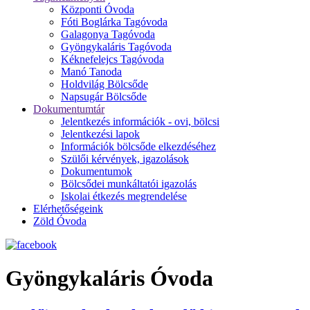
Központi Óvoda
Fóti Boglárka Tagóvoda
Galagonya Tagóvoda
Gyöngykaláris Tagóvoda
Kéknefelejcs Tagóvoda
Manó Tanoda
Holdvilág Bölcsőde
Napsugár Bölcsőde
Dokumentumtár
Jelentkezés információk - ovi, bölcsi
Jelentkezési lapok
Információk bölcsőde elkezdéséhez
Szülői kérvények, igazolások
Dokumentumok
Bölcsődei munkáltatói igazolás
Iskolai étkezés megrendelése
Elérhetőségeink
Zöld Óvoda
Gyöngykaláris Óvoda