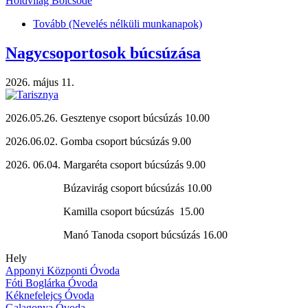
Holdvilág Bölcsőde
Tovább
(Nevelés nélküli munkanapok)
Nagycsoportosok búcsúzása
2026. május 11.
2026.05.26. Gesztenye csoport búcsúzás 10.00
2026.06.02. Gomba csoport búcsúzás 9.00
2026. 06.04. Margaréta csoport búcsúzás 9.00
Búzavirág csoport búcsúzás 10.00
Kamilla csoport búcsúzás 15.00
Manó Tanoda csoport búcsúzás 16.00
Hely
Apponyi Központi Óvoda
Fóti Boglárka Óvoda
Kéknefelejcs Óvoda
Galagonya Óvoda