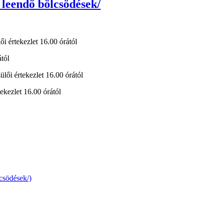
, leendő bölcsödések/
ői értekezlet 16.00 órától
ától
ülői értekezlet 16.00 órától
tekezlet 16.00 órától
lcsödések/)