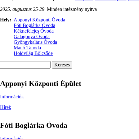
2025. augusztus 25-29
. Minden intézmény nyitva
Hely
Apponyi Központi Óvoda
Fóti Boglárka Óvoda
Kéknefelejcs Óvoda
Galagonya Óvoda
Gyöngykaláris Óvoda
Manó Tanoda
Holdvilág Bölcsőde
Keresés
Apponyi Központi Épület
Információk
Hírek
Fóti Boglárka Óvoda
Információk