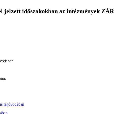
el jelzett időszakokban az intézmények ZÁ
óvodában
ban.
is tagóvodában
dában