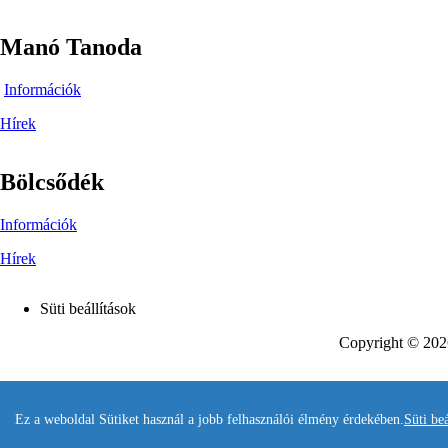
Manó Tanoda
Információk
Hírek
Bölcsődék
Információk
Hírek
Süti beállítások
Footer
Copyright © 2026
Ez a weboldal Sütiket használ a jobb felhasználói élmény érdekében.
Süti beá
Bejelentkezés