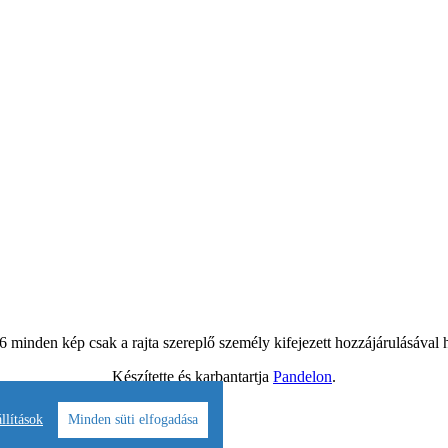
 minden kép csak a rajta szereplő személy kifejezett hozzájárulásával
Készítette és karbantartja
Pandelon
.
llítások
Minden süti elfogadása