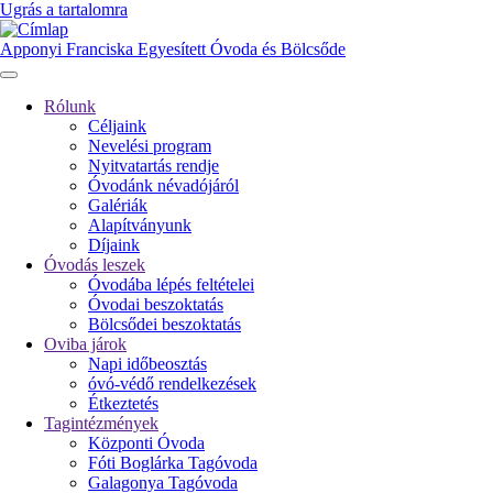
Ugrás a tartalomra
Apponyi Franciska Egyesített Óvoda és Bölcsőde
Rólunk
Céljaink
Fő
Nevelési program
navigáció
Nyitvatartás rendje
Óvodánk névadójáról
Galériák
Alapítványunk
Díjaink
Óvodás leszek
Óvodába lépés feltételei
Óvodai beszoktatás
Bölcsődei beszoktatás
Oviba járok
Napi időbeosztás
óvó-védő rendelkezések
Étkeztetés
Tagintézmények
Központi Óvoda
Fóti Boglárka Tagóvoda
Galagonya Tagóvoda