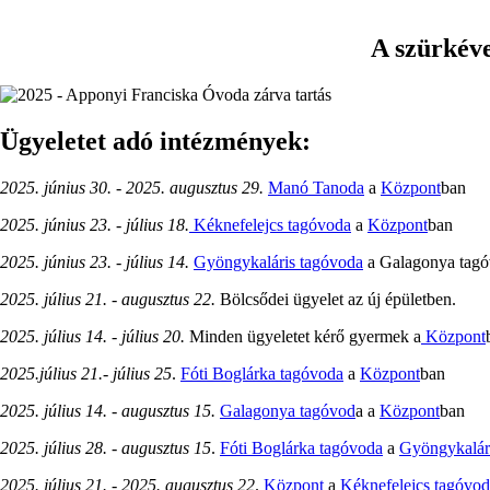
A szürkév
Ügyeletet adó intézmények:
2025. június 30. - 2025. augusztus 29.
Manó Tanoda
a
Központ
ban
2025. június 23. - július 18.
Kéknefelejcs tagóvoda
a
Központ
ban
2025. június 23. - július 14.
Gyöngykaláris tagóvoda
a Galagonya tag
2025. július 21. - augusztus 22.
Bölcsődei ügyelet az új épületben.
2025. július 14. - július 20.
Minden ügyeletet kérő gyermek a
Központ
2025.július 21.- július 25
.
Fóti Boglárka tagóvoda
a
Központ
ban
2025. július 14. - augusztus 15.
Galagonya tagóvod
a a
Központ
ban
2025. július 28. - augusztus 15
.
Fóti Boglárka tagóvoda
a
Gyöngykalár
2025. július 21. - 2025. augusztus 22
.
Központ
a
Kéknefelejcs tagóvo