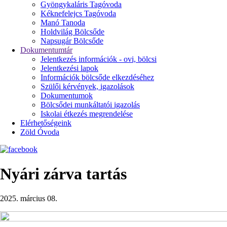
Gyöngykaláris Tagóvoda
Kéknefelejcs Tagóvoda
Manó Tanoda
Holdvilág Bölcsőde
Napsugár Bölcsőde
Dokumentumtár
Jelentkezés információk - ovi, bölcsi
Jelentkezési lapok
Információk bölcsőde elkezdéséhez
Szülői kérvények, igazolások
Dokumentumok
Bölcsődei munkáltatói igazolás
Iskolai étkezés megrendelése
Elérhetőségeink
Zöld Óvoda
Nyári zárva tartás
2025. március 08.