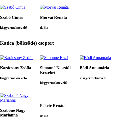
Szabó Cintia
Morvai Renáta
kisgyermeknevelő
dajka
Katica (bölcsőde) csoport
Karácsony Zsófia
Simonné Naszádi
Bődi Annamária
Erzsébet
kisgyermeknevelő
kisgyermeknevelő
kisgyermeknevelő
Fekete Renáta
Szabóné Nagy
Marianna
dajka