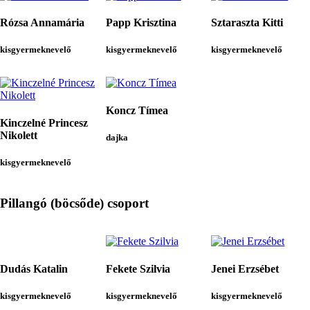
Rózsa Annamária
Papp Krisztina
Sztaraszta Kitti
kisgyermeknevelő
kisgyermeknevelő
kisgyermeknevelő
Koncz Tímea
Kinczelné Princesz
Nikolett
dajka
kisgyermeknevelő
Pillangó (böcsőde) csoport
Dudás Katalin
Fekete Szilvia
Jenei Erzsébet
kisgyermeknevelő
kisgyermeknevelő
kisgyermeknevelő