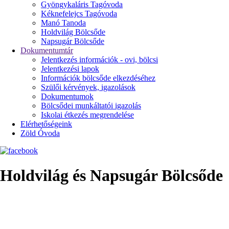
Gyöngykaláris Tagóvoda
Kéknefelejcs Tagóvoda
Manó Tanoda
Holdvilág Bölcsőde
Napsugár Bölcsőde
Dokumentumtár
Jelentkezés információk - ovi, bölcsi
Jelentkezési lapok
Információk bölcsőde elkezdéséhez
Szülői kérvények, igazolások
Dokumentumok
Bölcsődei munkáltatói igazolás
Iskolai étkezés megrendelése
Elérhetőségeink
Zöld Óvoda
Holdvilág és Napsugár Bölcsőde