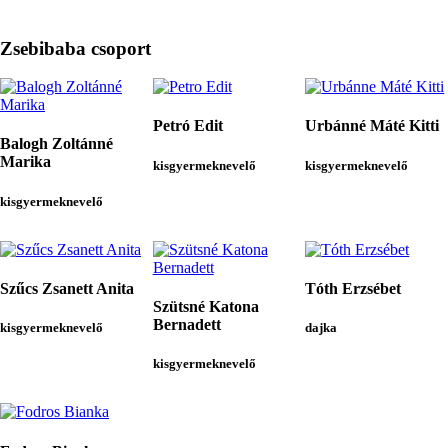
Zsebibaba csoport
Petró Edit
Urbánné Máté Kitti
Balogh Zoltánné
Marika
kisgyermeknevelő
kisgyermeknevelő
kisgyermeknevelő
Szűcs Zsanett Anita
Tóth Erzsébet
Szütsné Katona
Bernadett
kisgyermeknevelő
dajka
kisgyermeknevelő