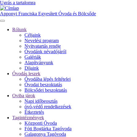
Ugrás a tartalomra
Apponyi Franciska Egyesített Óvoda és Bölcsőde
Rólunk
Céljaink
Fő
Nevelési program
navigáció
Nyitvatartás rendje
Óvodánk névadójáról
Galériák
Alapítványunk
Díjaink
Óvodás leszek
Óvodába lépés feltételei
Óvodai beszoktatás
Bölcsődei beszoktatás
Oviba járok
Napi időbeosztás
óvó-védő rendelkezések
Étkeztetés
Tagintézmények
Központi Óvoda
Fóti Boglárka Tagóvoda
Galagonya Tagóvoda