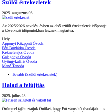
Szülői értekezletek
2025. augusztus 06.
Az 2025/2026 nevelési évben az első szülői értekezletek időpontjai
a következő időpontokban lesznek megtartva:
Hely
Apponyi Központi Óvoda
Fóti Boglárka Óvoda
Kéknefelejcs Óvoda
Galagonya Óvoda
Gyöngykaláris Óvoda
Manó Tanoda
Tovább
(Szülői értekezletek)
Halad a felújítás
2025. július 28.
Örömmel tájékoztatjuk Önöket, hogy Fót város két óvodájában is