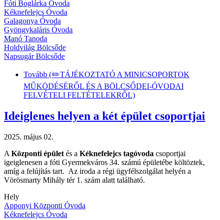
Fóti Boglárka Óvoda
Kéknefelejcs Óvoda
Galagonya Óvoda
Gyöngykaláris Óvoda
Manó Tanoda
Holdvilág Bölcsőde
Napsugár Bölcsőde
Tovább
(✏️TÁJÉKOZTATÓ A MINICSOPORTOK
MŰKÖDÉSÉRŐL ÉS A BÖLCSŐDEI-ÓVODAI
FELVÉTELI FELTÉTELEKRŐL)
Ideiglenes helyen a két épület csoportjai
2025. május 02.
A
Központi épület
és a
Kéknefelejcs tagóvoda
csoportjai
igeiglenesen a fóti Gyermekváros 34. számú épületébe költöztek,
amíg a felújítás tart. Az iroda a régi ügyfélszolgálat helyén a
Vörösmarty Mihály tér 1. szám alatt található.
Hely
Apponyi Központi Óvoda
Kéknefelejcs Óvoda