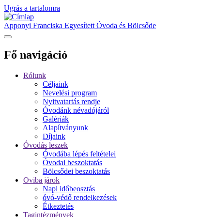
Ugrás a tartalomra
Apponyi Franciska Egyesített Óvoda és Bölcsőde
Fő navigáció
Rólunk
Céljaink
Nevelési program
Nyitvatartás rendje
Óvodánk névadójáról
Galériák
Alapítványunk
Díjaink
Óvodás leszek
Óvodába lépés feltételei
Óvodai beszoktatás
Bölcsődei beszoktatás
Oviba járok
Napi időbeosztás
óvó-védő rendelkezések
Étkeztetés
Tagintézmények