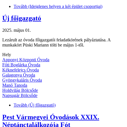
Tovább
(Ideiglenes helyen a két épület csoportjai)
Új főigazgató
2025. május 01.
Lezárult az óvoda főigazgatói feladatkörének pályáztatása. A
munkakört Püski Mariann tölti be május 1-től.
Hely
Apponyi Központi Óvoda
Fóti Boglárka Óvoda
Kéknefelejcs Óvoda
Galagonya Óvoda
Gyöngykaláris Óvoda
Manó Tanoda
Holdvilág Bölcsőde
Napsugár Bölcsőde
Tovább
(Új főigazgató)
Pest Vármegyei Óvodások XXIX.
Néptánctalálkozója Fót