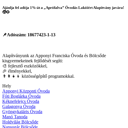
Ajánlja fel adója 1%-át a
„Aprófalva” Óvodás Lakóiért Alapítvány
javára!
🧒🌻
📌Adószám:
18677423-1-13
Alapítványunk az Apponyi Franciska Óvoda és Bölcsőde
kisgyermekeinek fejlődését segíti:
🎨 fejlesztő eszközökkel,
🎉 élményekkel,
👨‍👩‍👧‍👦 közösségépítő programokkal.
Hely
Apponyi Központi Óvoda
Fóti Boglárka Óvoda
Kéknefelejcs Óvoda
Galagonya Óvoda
Gyöngykaláris Óvoda
Manó Tanoda
Holdvilág Bölcsőde
Napsugár Bölcsőde