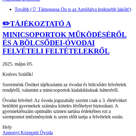
Tovább
(🎈 Támogassa Ön is az Aprófalva legkisebb lakóit!)
✏️TÁJÉKOZTATÓ A
MINICSOPORTOK MŰKÖDÉSÉRŐL
ÉS A BÖLCSŐDEI-ÓVODAI
FELVÉTELI FELTÉTELEKRŐL
2025. május 05.
Kedves Szülők!
Szeretnénk Önöket tájékoztatni az óvodai és bölcsődei felvételek
rendjéről, valamint a minicsoportok kialakításának hátteréről.
Óvodai felvétel: Az óvoda jogszabály szerint csak a 3. életévüket
betöltött gyermekek számára köteles férőhelyet biztosítani. A
gyermeklétszám optimális szinten tartása érdekében ezt a
szempontot intézményünk is szem előtt tartja a felvételek során.
Hely
Apponyi Központi Óvoda