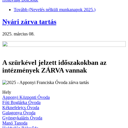
Tovább
(Nevelés nélküli munkanapok 2025.)
Nyári zárva tartás
2025. március 08.
A szürkével jelzett időszakokban az
intézmények ZÁRVA vannak
Hely
Apponyi Központi Óvoda
Fóti Boglárka Óvoda
Kéknefelejcs Óvoda
Galagonya Óvoda
Gyöngykaláris Óvoda
Manó Tanoda