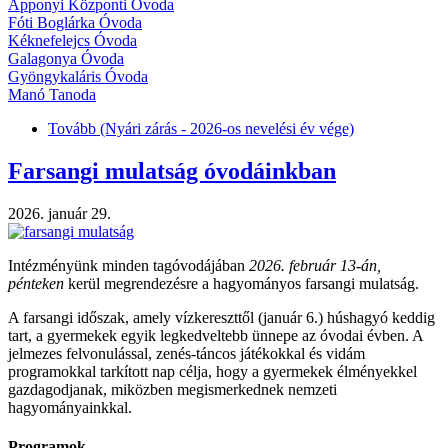
Apponyi Központi Óvoda
Fóti Boglárka Óvoda
Kéknefelejcs Óvoda
Galagonya Óvoda
Gyöngykaláris Óvoda
Manó Tanoda
Tovább
(Nyári zárás - 2026-os nevelési év vége)
Farsangi mulatság óvodáinkban
2026. január 29.
Intézményünk minden tagóvodájában
2026. február 13-án,
pénteken
kerül megrendezésre a hagyományos farsangi mulatság.
A farsangi időszak, amely vízkereszttől (január 6.) húshagyó keddig
tart, a gyermekek egyik legkedveltebb ünnepe az óvodai évben. A
jelmezes felvonulással, zenés-táncos játékokkal és vidám
programokkal tarkított nap célja, hogy a gyermekek élményekkel
gazdagodjanak, miközben megismerkednek nemzeti
hagyományainkkal.
Programok