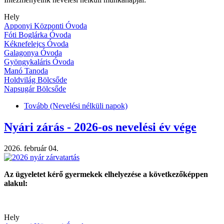
Hely
Apponyi Központi Óvoda
Fóti Boglárka Óvoda
Kéknefelejcs Óvoda
Galagonya Óvoda
Gyöngykaláris Óvoda
Manó Tanoda
Holdvilág Bölcsőde
Napsugár Bölcsőde
Tovább
(Nevelési nélküli napok)
Nyári zárás - 2026-os nevelési év vége
2026. február 04.
Az ügyeletet kérő gyermekek elhelyezése a következőképpen
alakul:
Hely