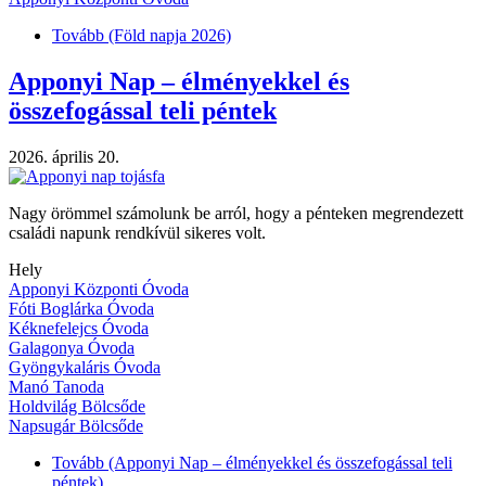
Tovább
(Föld napja 2026)
Apponyi Nap – élményekkel és
összefogással teli péntek
2026. április 20.
Nagy örömmel számolunk be arról, hogy a pénteken megrendezett
családi napunk rendkívül sikeres volt.
Hely
Apponyi Központi Óvoda
Fóti Boglárka Óvoda
Kéknefelejcs Óvoda
Galagonya Óvoda
Gyöngykaláris Óvoda
Manó Tanoda
Holdvilág Bölcsőde
Napsugár Bölcsőde
Tovább
(Apponyi Nap – élményekkel és összefogással teli
péntek)