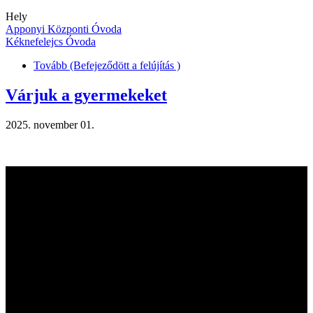
Hely
Apponyi Központi Óvoda
Kéknefelejcs Óvoda
Tovább
(Befejeződött a felújítás )
Várjuk a gyermekeket
2025. november 01.