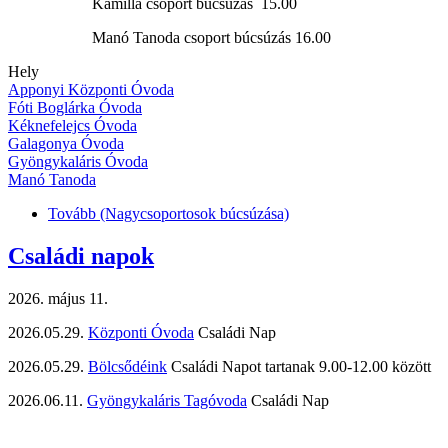
Kamilla csoport búcsúzás 15.00
Manó Tanoda csoport búcsúzás 16.00
Hely
Apponyi Központi Óvoda
Fóti Boglárka Óvoda
Kéknefelejcs Óvoda
Galagonya Óvoda
Gyöngykaláris Óvoda
Manó Tanoda
Tovább
(Nagycsoportosok búcsúzása)
Családi napok
2026. május 11.
2026.05.29.
Központi Óvoda
Családi Nap
2026.05.29.
Bölcsődéink
Családi Napot tartanak 9.00-12.00 között
2026.06.11.
Gyöngykaláris Tagóvoda
Családi Nap