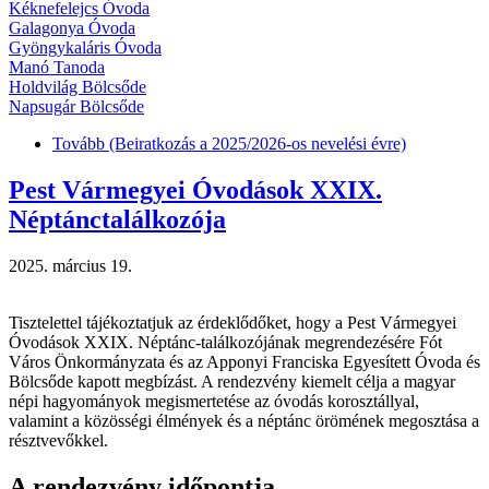
Kéknefelejcs Óvoda
Galagonya Óvoda
Gyöngykaláris Óvoda
Manó Tanoda
Holdvilág Bölcsőde
Napsugár Bölcsőde
Tovább
(Beiratkozás a 2025/2026-os nevelési évre)
Pest Vármegyei Óvodások XXIX.
Néptánctalálkozója
2025. március 19.
Tisztelettel tájékoztatjuk az érdeklődőket, hogy a Pest Vármegyei
Óvodások XXIX. Néptánc-találkozójának megrendezésére Fót
Város Önkormányzata és az Apponyi Franciska Egyesített Óvoda és
Bölcsőde kapott megbízást. A rendezvény kiemelt célja a magyar
népi hagyományok megismertetése az óvodás korosztállyal,
valamint a közösségi élmények és a néptánc örömének megosztása a
résztvevőkkel.
A rendezvény időpontja