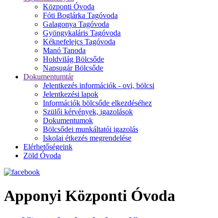
Központi Óvoda
Fóti Boglárka Tagóvoda
Galagonya Tagóvoda
Gyöngykaláris Tagóvoda
Kéknefelejcs Tagóvoda
Manó Tanoda
Holdvilág Bölcsőde
Napsugár Bölcsőde
Dokumentumtár
Jelentkezés információk - ovi, bölcsi
Jelentkezési lapok
Információk bölcsőde elkezdéséhez
Szülői kérvények, igazolások
Dokumentumok
Bölcsődei munkáltatói igazolás
Iskolai étkezés megrendelése
Elérhetőségeink
Zöld Óvoda
Apponyi Központi Óvoda