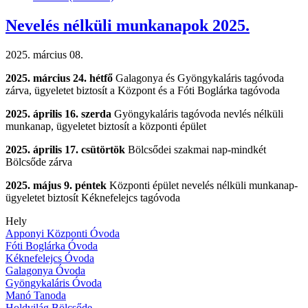
Nevelés nélküli munkanapok 2025.
2025. március 08.
2025. március 24. hétfő
Galagonya és Gyöngykaláris tagóvoda
zárva, ügyeletet biztosít a Központ és a Fóti Boglárka tagóvoda
2025. április 16. szerda
Gyöngykaláris tagóvoda nevlés nélküli
munkanap, ügyeletet biztosít a központi épület
2025. április 17. csütörtök
Bölcsődei szakmai nap-mindkét
Bölcsőde zárva
2025. május 9. péntek
Központi épület nevelés nélküli munkanap-
ügyeletet biztosít Kéknefelejcs tagóvoda
Hely
Apponyi Központi Óvoda
Fóti Boglárka Óvoda
Kéknefelejcs Óvoda
Galagonya Óvoda
Gyöngykaláris Óvoda
Manó Tanoda
Holdvilág Bölcsőde