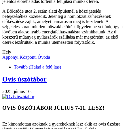
jelentős előrehaladás történt a felújítási munkák terén.
A Bölcsőde utca 2. szám alatti épületnél a hőszigetelés
befejezéséhez közeledik. Jelenleg a homlokzat színezésének
előkészítése zajlik, amelyet hamarosan meg is kezdenek. A
szigetelés során minden műszaki előírást figyelembe vettünk, így a
jövőben alacsonyabb energiafelhasználásra számíthatunk. Az új,
korszerű műanyag nyílászárók szállítása már megtörtént, az első
cserék lezárultak, a munka ütemezetten folytatódik.
Hely
Apponyi Központi Óvoda
Tovább
(Halad a felújítás)
Ovis úszótábor
2025. június 16.
OVIS ÚSZÓTÁBOR JÚLIUS 7-11. LESZ!
Ez kimondottan azoknak a gyerekeknek lesz akik az ovis úszásra