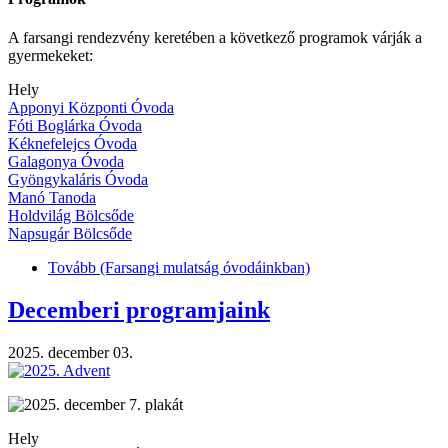
A farsangi rendezvény keretében a következő programok várják a
gyermekeket:
Hely
Apponyi Központi Óvoda
Fóti Boglárka Óvoda
Kéknefelejcs Óvoda
Galagonya Óvoda
Gyöngykaláris Óvoda
Manó Tanoda
Holdvilág Bölcsőde
Napsugár Bölcsőde
Tovább
(Farsangi mulatság óvodáinkban)
Decemberi programjaink
2025. december 03.
Hely