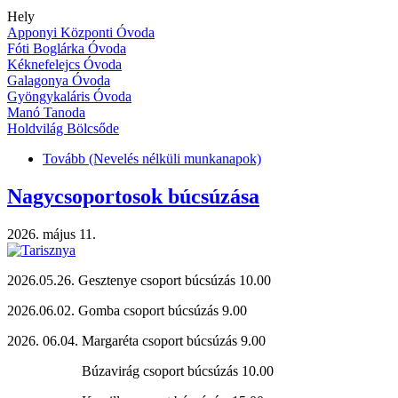
Hely
Apponyi Központi Óvoda
Fóti Boglárka Óvoda
Kéknefelejcs Óvoda
Galagonya Óvoda
Gyöngykaláris Óvoda
Manó Tanoda
Holdvilág Bölcsőde
Tovább
(Nevelés nélküli munkanapok)
Nagycsoportosok búcsúzása
2026. május 11.
2026.05.26. Gesztenye csoport búcsúzás 10.00
2026.06.02. Gomba csoport búcsúzás 9.00
2026. 06.04. Margaréta csoport búcsúzás 9.00
Búzavirág csoport búcsúzás 10.00