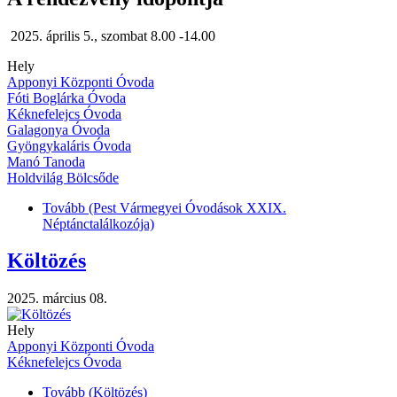
2025. április 5., szombat 8.00 -14.00
Hely
Apponyi Központi Óvoda
Fóti Boglárka Óvoda
Kéknefelejcs Óvoda
Galagonya Óvoda
Gyöngykaláris Óvoda
Manó Tanoda
Holdvilág Bölcsőde
Tovább
(Pest Vármegyei Óvodások XXIX.
Néptánctalálkozója)
Költözés
2025. március 08.
Hely
Apponyi Központi Óvoda
Kéknefelejcs Óvoda
Tovább
(Költözés)