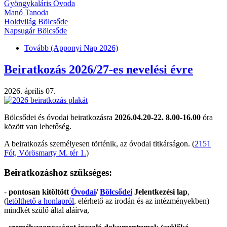
Gyöngykaláris Óvoda
Manó Tanoda
Holdvilág Bölcsőde
Napsugár Bölcsőde
Tovább
(Apponyi Nap 2026)
Beiratkozás 2026/27-es nevelési évre
2026. április 07.
Bölcsődei és óvodai beiratkozásra
2026.04.20-22. 8.00-16.00
óra
között van lehetőség.
A beiratkozás személyesen történik, az óvodai titkárságon. (
2151
Fót, Vörösmarty M. tér 1.
)
Beiratkozáshoz szükséges:
-
pontosan kitöltött
Óvodai
/
Bölcsődei
Jelentkezési lap
,
(
letölthető a honlapról
, elérhető az irodán és az intézményekben)
mindkét szülő által aláírva,