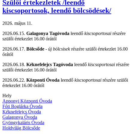
Szülői értekezletek /leendő
kiscsoportosok, leendő bölcsödések/
2026. május 11.
2026.06.15.
Galagonya Tagóvoda
leendő
kiscsoportosai
részére
szülői értekezlet 16.00 órától
2026.06.17.
Bölcsőde
-
új bölcsisek
részére szülői értekezlet 16.00
órától
2026.06.18.
Kéknefelejcs Tagóvoda
leendő
kiscsoportosai
részére
szülői értekezlet 16.00 órától
2026.06.22.
Központi Óvoda
leendő
kiscsoportosai
részére szülői
értekezlet 16.00 órától
Hely
Apponyi Központi Óvoda
Fóti Boglárka Óvoda
Kéknefelejcs Óvoda
Galagonya Óvoda
Gyöngykaláris Óvoda
Holdvilág Bölcsőde