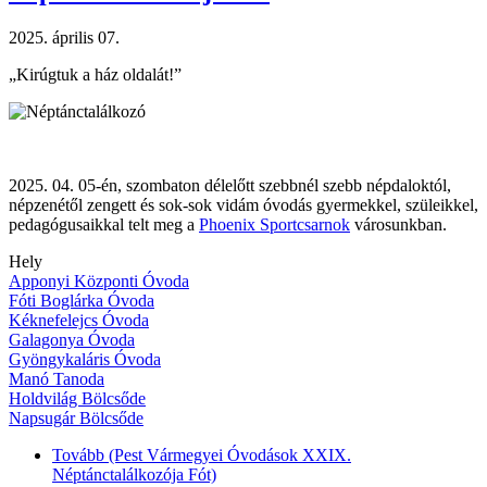
2025. április 07.
„Kirúgtuk a ház oldalát!”
2025. 04. 05-én, szombaton délelőtt szebbnél szebb népdaloktól,
népzenétől zengett és sok-sok vidám óvodás gyermekkel, szüleikkel,
pedagógusaikkal telt meg a
Phoenix Sportcsarnok
városunkban.
Hely
Apponyi Központi Óvoda
Fóti Boglárka Óvoda
Kéknefelejcs Óvoda
Galagonya Óvoda
Gyöngykaláris Óvoda
Manó Tanoda
Holdvilág Bölcsőde
Napsugár Bölcsőde
Tovább
(Pest Vármegyei Óvodások XXIX.
Néptánctalálkozója Fót)