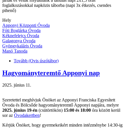
jártak és velük folytatnánk a tanulás napi 2x1,5 órás
foglalkozásokkal napközis táborba (napi 3x étkezés, csendes
pihenő)
Hely
Apponyi Központi Óvoda
Fóti Boglárka Óvoda
Kéknefelejcs Óvoda
Galagonya Óvoda
Gyöngykaláris Óvoda
Manó Tanoda
Tovább
(Ovis úszótábor)
Hagyományteremtő Apponyi nap
2025. június 11.
Szeretettel meghívjuk Önöket az Apponyi Franciska Egyesített
Óvoda és Bölcsőde hagyományteremtő Apponyi napjára, melyre
2025. június 19-én
(csütörtökön)
15:00 és 18:00
óra között kerül
sor az
Óvodakertben
!
Kérjük Önöket, hogy gyermekeikért minden intézménybe 14:30-ig