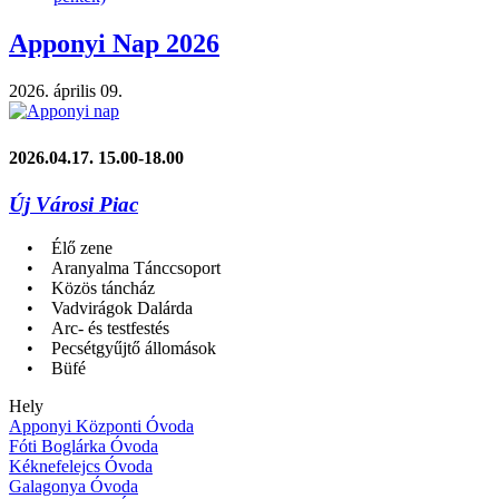
Apponyi Nap 2026
2026. április 09.
2026.04.17. 15.00-18.00
Új Városi Piac
• Élő zene
• Aranyalma Tánccsoport
• Közös táncház
• Vadvirágok Dalárda
• Arc- és testfestés
• Pecsétgyűjtő állomások
• Büfé
Hely
Apponyi Központi Óvoda
Fóti Boglárka Óvoda
Kéknefelejcs Óvoda
Galagonya Óvoda