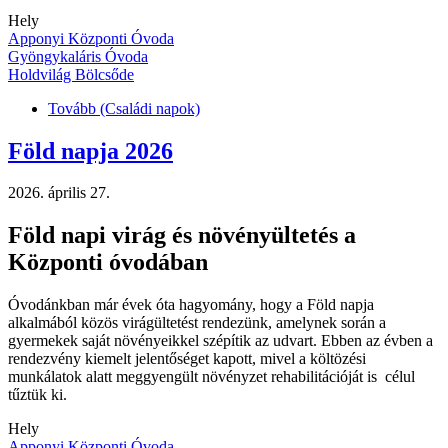
Hely
Apponyi Központi Óvoda
Gyöngykaláris Óvoda
Holdvilág Bölcsőde
Tovább
(Családi napok)
Föld napja 2026
2026. április 27.
Föld napi virág és növényültetés a
Központi óvodában
Óvodánkban már évek óta hagyomány, hogy a Föld napja
alkalmából közös virágültetést rendezünk, amelynek során a
gyermekek saját növényeikkel szépítik az udvart. Ebben az évben a
rendezvény kiemelt jelentőséget kapott, mivel a költözési
munkálatok alatt meggyengült növényzet rehabilitációját is célul
tűztük ki.
Hely
Apponyi Központi Óvoda