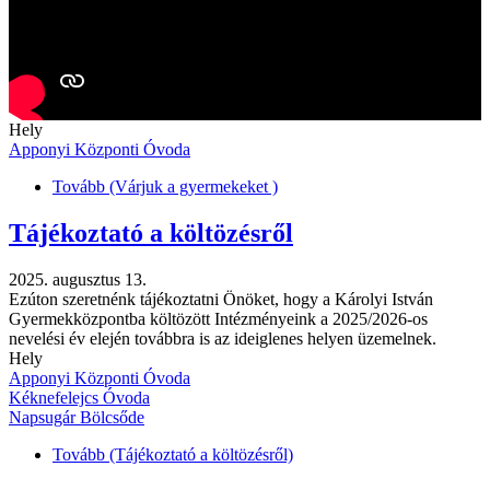
Hely
Apponyi Központi Óvoda
Tovább
(Várjuk a gyermekeket )
Tájékoztató a költözésről
2025. augusztus 13.
Ezúton szeretnénk tájékoztatni Önöket, hogy a Károlyi István
Gyermekközpontba költözött Intézményeink a 2025/2026-os
nevelési év elején továbbra is az ideiglenes helyen üzemelnek.
Hely
Apponyi Központi Óvoda
Kéknefelejcs Óvoda
Napsugár Bölcsőde
Tovább
(Tájékoztató a költözésről)