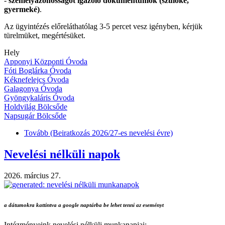
-
személyazonosságot igazoló dokumentumok (szülőké,
gyermeké)
.
Az ügyintézés előreláthatólag 3-5 percet vesz igényben, kérjük
türelmüket, megértésüket.
Hely
Apponyi Központi Óvoda
Fóti Boglárka Óvoda
Kéknefelejcs Óvoda
Galagonya Óvoda
Gyöngykaláris Óvoda
Holdvilág Bölcsőde
Napsugár Bölcsőde
Tovább
(Beiratkozás 2026/27-es nevelési évre)
Nevelési nélküli napok
2026. március 27.
a dátumokra kattintva a google naptárba be lehet tenni az eseményt
Intézményeink nevelési nélküli munkanapjai: