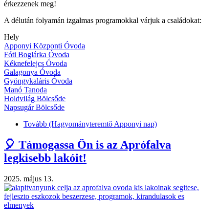
érkezzenek meg!
A délután folyamán izgalmas programokkal várjuk a családokat:
Hely
Apponyi Központi Óvoda
Fóti Boglárka Óvoda
Kéknefelejcs Óvoda
Galagonya Óvoda
Gyöngykaláris Óvoda
Manó Tanoda
Holdvilág Bölcsőde
Napsugár Bölcsőde
Tovább
(Hagyományteremtő Apponyi nap)
🎈 Támogassa Ön is az Aprófalva
legkisebb lakóit!
2025. május 13.