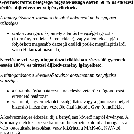
Gyermek tartós betegsége/ fogyatékossága esetén 50 %-os étkezési
térítési díjkedvezményt igényelhetnek.
A támogatáshoz a következő további dokumentum benyújtása
szükséges:
szakorvosi igazolás, amely a tartós betegséget igazolja
(Kormány rendelet 3. melléklete), vagy a fentiek alapján
folyósított magasabb összegű családi pótlék megállapításáról
szóló Határozat másolata,
Nevelésbe vett vagy utógondozói ellátásban részesülő gyermek
esetén 100%-os térítési díjkedvezmény igényelhető.
A támogatáshoz a következő további dokumentum benyújtása
szükséges:
a Gyámhatóság határozata nevelésbe vételről/ utógondozást
elrendelő határozat,
valamint, a gyermekjóléti szolgáltató- vagy a gondozási helyet
biztosító intézmény vezetője által kitöltött Gytr. 9. melléklet.
A kedvezményes étkezési díj a benyújtást követő naptól érvényes. A
Kormány illetékes szerve bármikor bekérheti szülőtől a támogatásra
való jogosultság igazolását, vagy kikérheti a MÁK-tól, NAV-tól,
NEAK-tól.