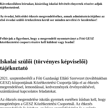
Következőkben leírtakat, kizárólag iskolai felvételt elnyertek részére adjuk
tájékoztatásul.
Az óvodai, bölcsődei étkezés megrendeléséhez, annak adminisztrációjához az
első óvodai szülői értekezleten kerül sor minden nevelési év kezdetekor!
Felhívjuk a figyelmet, hogy a megrendelő nyomtatványt a Fóti GESZ
közétkeztetési csoport részére kell küldeni vagy leadni!
Iskolai szülői (törvényes képviselői)
tájékoztató
2021. szeptemberétől a Fóti Gazdasági Ellátó Szervezet (továbbiakban
GESZ) központjának Közétkeztetési Csoportja látja el az étkezés
megrendeléssel, lemondással, kedvezmények érvényesítésével,
számlázással kapcsolatos feladatokat.
Az étkezés megrendelése iskolás gyermek esetében írásban kell, hogy
megtörténjen a GESZ Közétkeztetési Csoportnál. Az étkezés