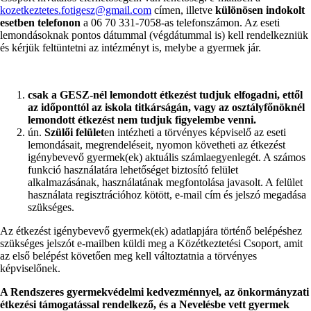
kozetkeztetes.fotigesz@gmail.com
címen, illetve
különösen indokolt
esetben telefonon
a 06 70 331-7058-as telefonszámon. Az eseti
lemondásoknak pontos dátummal (végdátummal is) kell rendelkezniük
és kérjük feltüntetni az intézményt is, melybe a gyermek jár.
csak a GESZ-nél lemondott étkezést tudjuk elfogadni, ettől
az időponttól az iskola titkárságán, vagy az osztályfőnöknél
lemondott étkezést nem tudjuk figyelembe venni.
ún.
Szülői felület
en intézheti a törvényes képviselő az eseti
lemondásait, megrendeléseit, nyomon követheti az étkezést
igénybevevő gyermek(ek) aktuális számlaegyenlegét. A számos
funkció használatára lehetőséget biztosító felület
alkalmazásának, használatának megfontolása javasolt. A felület
használata regisztrációhoz kötött, e-mail cím és jelszó megadása
szükséges.
Az étkezést igénybevevő gyermek(ek) adatlapjára történő belépéshez
szükséges jelszót e-mailben küldi meg a Közétkeztetési Csoport, amit
az első belépést követően meg kell változtatnia a törvényes
képviselőnek.
A Rendszeres gyermekvédelmi kedvezménnyel, az önkormányzati
étkezési támogatással rendelkező, és a Nevelésbe vett gyermek