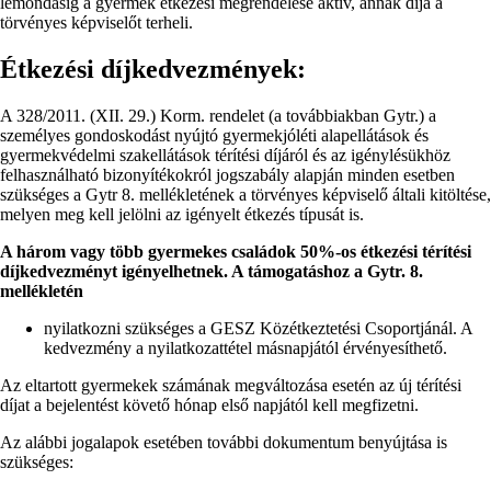
lemondásig a gyermek étkezési megrendelése aktív, annak díja a
törvényes képviselőt terheli.
Étkezési díjkedvezmények
:
A 328/2011. (XII. 29.) Korm. rendelet (a továbbiakban Gytr.) a
személyes gondoskodást nyújtó gyermekjóléti alapellátások és
gyermekvédelmi szakellátások térítési díjáról és az igénylésükhöz
felhasználható bizonyítékokról jogszabály alapján minden esetben
szükséges a Gytr 8. mellékletének a törvényes képviselő általi kitöltése,
melyen meg kell jelölni az igényelt étkezés típusát is.
A három vagy több gyermekes családok 50%-os étkezési térítési
díjkedvezményt igényelhetnek. A támogatáshoz a Gytr. 8.
mellékletén
nyilatkozni szükséges a GESZ Közétkeztetési Csoportjánál. A
kedvezmény a nyilatkozattétel másnapjától érvényesíthető.
Az eltartott gyermekek számának megváltozása esetén az új térítési
díjat a bejelentést követő hónap első napjától kell megfizetni.
Az alábbi jogalapok esetében további dokumentum benyújtása is
szükséges: