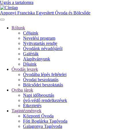
Ugrás a tartalomra
Apponyi Franciska Egyesített Óvoda és Bölcsőde
Rólunk
Céljaink
Fő
Nevelési program
navigáció
Nyitvatartás rendje
Óvodánk névadójáról
Galériák
Alapítványunk
Díjaink
Óvodás leszek
Óvodába lépés feltételei
Óvodai beszoktatás
Bölcsődei beszoktatás
Oviba járok
Napi időbeosztás
óvó-védő rendelkezések
Étkeztetés
Tagintézmények
Központi Óvoda
Fóti Boglárka Tagóvoda
Galagonya Tagóvoda