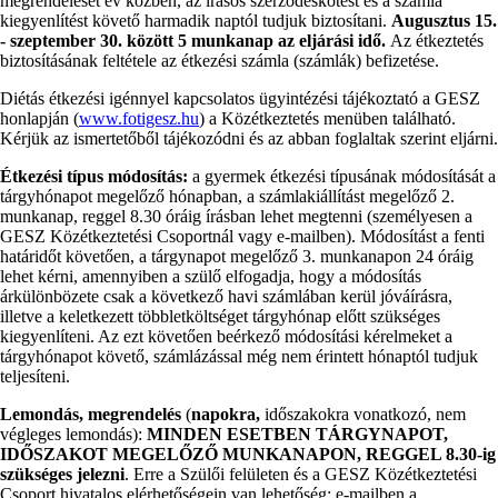
megrendelését év közben, az írásos szerződéskötést és a számla
kiegyenlítést követő harmadik naptól tudjuk biztosítani.
Augusztus 15.
- szeptember 30. között 5 munkanap az eljárási idő.
Az étkeztetés
biztosításának feltétele az étkezési számla (számlák) befizetése.
Diétás étkezési igénnyel kapcsolatos ügyintézési tájékoztató a GESZ
honlapján (
www.fotigesz.hu
) a Közétkeztetés menüben található.
Kérjük az ismertetőből tájékozódni és az abban foglaltak szerint eljárni.
Étkezési típus módosítás:
a gyermek étkezési típusának módosítását a
tárgyhónapot megelőző hónapban, a számlakiállítást megelőző 2.
munkanap, reggel 8.30 óráig írásban lehet megtenni (személyesen a
GESZ Közétkeztetési Csoportnál vagy e-mailben). Módosítást a fenti
határidőt követően, a tárgynapot megelőző 3. munkanapon 24 óráig
lehet kérni, amennyiben a szülő elfogadja, hogy a módosítás
árkülönbözete csak a következő havi számlában kerül jóváírásra,
illetve a keletkezett többletköltséget tárgyhónap előtt szükséges
kiegyenlíteni. Az ezt követően beérkező módosítási kérelmeket a
tárgyhónapot követő, számlázással még nem érintett hónaptól tudjuk
teljesíteni.
Lemondás, megrendelés
(
napokra,
időszakokra vonatkozó, nem
végleges lemondás):
MINDEN ESETBEN TÁRGYNAPOT,
IDŐSZAKOT MEGELŐZŐ MUNKANAPON,
REGGEL 8.30-ig
szükséges jelezni
. Erre a Szülői felületen és a GESZ Közétkeztetési
Csoport hivatalos elérhetőségein van lehetőség: e-mailben a