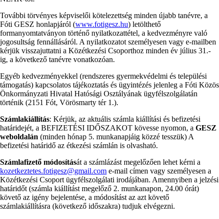
További törvényes képviselői kötelezettség minden újabb tanévre, a
Fóti GESZ honlapjáról (
www.fotigesz.hu
) letölthető
formanyomtatványon történő nyilatkozattétel, a kedvezményre való
jogosultság fennállásáról. A nyilatkozatot személyesen vagy e-mailben
kérjük visszajuttatni a Közétkezési Csoporthoz minden év július 31.-
ig, a következő tanévre vonatkozóan.
Egyéb kedvezményekkel (rendszeres gyermekvédelmi és települési
támogatás) kapcsolatos tájékoztatás és ügyintézés jelenleg a Fóti Közös
Önkormányzati Hivatal Hatósági Osztályának ügyfélszolgálatán
történik (2151 Fót, Vörösmarty tér 1.).
Számlakiállítás
: Kérjük, az aktuális számla kiállítási és befizetési
határidejét, a BEFIZETÉSI IDŐSZAKOT kövesse nyomon, a
GESZ
weboldalán
(minden hónap 5. munkanapjáig közzé tesszük) A
befizetési határidő az étkezési számlán is olvasható.
Számlafizető módosítás
át a számlázást megelőzően lehet kérni a
kozetkeztetes.fotigesz@gmail.com
e-mail címen vagy személyesen a
Közétkezési Csoport ügyfélszolgálati irodájában. Amennyiben a jelzési
határidőt (számla kiállítást megelőző 2. munkanapon, 24.00 órát)
követő az igény bejelentése, a módosítást az azt követő
számlakiállításra (következő időszakra) tudjuk elvégezni.