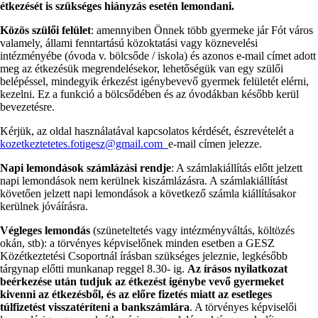
étkezését is szükséges hiányzás esetén lemondani.
Közös szülői felület
: amennyiben Önnek több gyermeke jár Fót város
valamely, állami fenntartású közoktatási ­vagy köznevelési
intézményébe (óvoda v. bölcsőde / iskola) és azonos e-mail címet adott
meg az étkezésük megrendelésekor, lehetőségük van egy szülői
belépéssel, mindegyik érkezést igénybevevő gyermek felületét elérni,
kezelni. Ez a funkció a bölcsődében és az óvodákban később kerül
bevezetésre.
Kérjük, az oldal használatával kapcsolatos kérdését, észrevételét a
kozetkeztetetes.fotigesz@gmail.com
e-mail címen jelezze.
Napi lemondások számlázási rendje
: A számlakiállítás előtt jelzett
napi lemondások nem kerülnek kiszámlázásra. A számlakiállítást
követően jelzett napi lemondások a következő számla kiállításakor
kerülnek jóváírásra.
Végleges lemondás
(szüneteltetés vagy intézményváltás, költözés
okán, stb): a törvényes képviselőnek minden esetben a GESZ
Közétkeztetési Csoportnál írásban szükséges jeleznie, legkésőbb
tárgynap előtti munkanap reggel 8.30- ig.
Az írásos nyilatkozat
beérkezése után tudjuk az étkezést igénybe vevő gyermeket
kivenni az étkezésből, és az előre fizetés miatt az esetleges
túlfizetést visszatéríteni a bankszámlára
. A törvényes képviselői