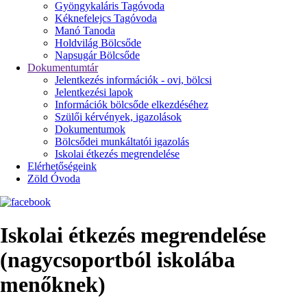
Gyöngykaláris Tagóvoda
Kéknefelejcs Tagóvoda
Manó Tanoda
Holdvilág Bölcsőde
Napsugár Bölcsőde
Dokumentumtár
Jelentkezés információk - ovi, bölcsi
Jelentkezési lapok
Információk bölcsőde elkezdéséhez
Szülői kérvények, igazolások
Dokumentumok
Bölcsődei munkáltatói igazolás
Iskolai étkezés megrendelése
Elérhetőségeink
Zöld Óvoda
Iskolai étkezés megrendelése
(nagycsoportból iskolába
menőknek)