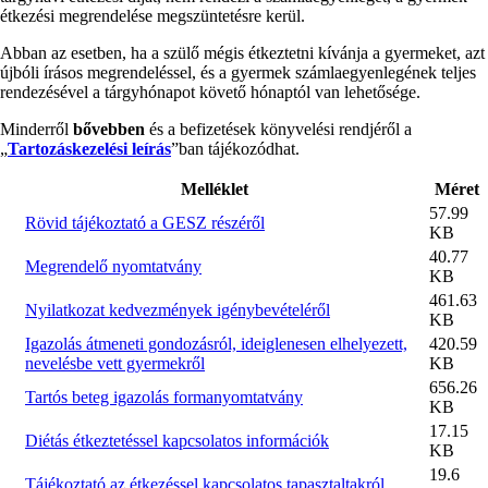
étkezési megrendelése megszüntetésre kerül.
Abban az esetben, ha a szülő mégis étkeztetni kívánja a gyermeket, azt
újbóli írásos megrendeléssel, és a gyermek számlaegyenlegének teljes
rendezésével a tárgyhónapot követő hónaptól van lehetősége.
Minderről
bővebben
és a befizetések könyvelési rendjéről a
„
Tartozáskezelési leírás
”ban tájékozódhat.
Csatolmány
Melléklet
Méret
57.99
Rövid tájékoztató a GESZ részéről
KB
40.77
Megrendelő nyomtatvány
KB
461.63
Nyilatkozat kedvezmények igénybevételéről
KB
Igazolás átmeneti gondozásról, ideiglenesen elhelyezett,
420.59
nevelésbe vett gyermekről
KB
656.26
Tartós beteg igazolás formanyomtatvány
KB
17.15
Diétás étkeztetéssel kapcsolatos információk
KB
19.6
Tájékoztató az étkezéssel kapcsolatos tapasztaltakról