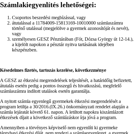
Számlakiegyenlítés lehetőségei
:
Csoportos beszedési megbízással, vagy
átutalással a 11784009-15813169-10010000 számlaszámra
történő utalással (megjelölve a gyermek azonosítóját és nevét),
vagy
személyesen GESZ Pénztárában (Fót, Dózsa György út 12-14.),
a kijelölt napokon a pénztár nyitva tartásának idejében
készpénzben.
Késedelmes fizetés, tartozás kezelése, következménye
A GESZ az étkezési megrendelések teljesítését, a határidőig befizetett,
átutalás esetén pedig a pontos összegű és hivatkozású, megfelelő
számlaszámra indított utalások esetén garantálja.
A nyitott számla egyenlegű gyermekek étkezési megrendelését a
program letiltja a 30/2016.(IX.26.) önkormányzati rendelet alapján a
számla lejáratát követő 61. napon. A letiltott napokra kiszámlázott
étkezések díjait a következő számlázáskor írja jóvá a program.
Amennyiben a törvényes képviselő nem egyenlíti ki gyermeke
tárgyhavi étkezési díját, nem rendezi a számlaegyenleget, a gyermek