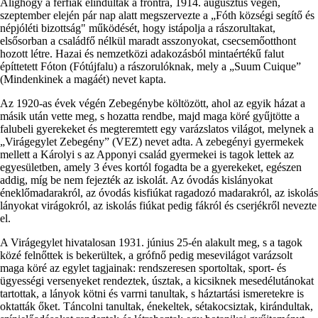
Alighogy a férfiak elindultak a frontra, 1914. augusztus végén,
szeptember elején pár nap alatt megszervezte a „Fóth községi segítő és
népjóléti bizottság" működését, hogy istápolja a rászorultakat,
elsősorban a családfő nélkül maradt asszonyokat, csecsemőotthont
hozott létre. Hazai és nemzetközi adakozásból mintaértékű falut
építtetett Fóton (Fótújfalu) a rászorulóknak, mely a „Suum Cuique”
(Mindenkinek a magáét) nevet kapta.
Az 1920-as évek végén Zebegénybe költözött, ahol az egyik házat a
másik után vette meg, s hozatta rendbe, majd maga köré gyűjtötte a
falubeli gyerekeket és megteremtett egy varázslatos világot, melynek a
„Virágegylet Zebegény” (VEZ) nevet adta. A zebegényi gyermekek
mellett a Károlyi s az Apponyi család gyermekei is tagok lettek az
egyesületben, amely 3 éves kortól fogadta be a gyerekeket, egészen
addig, míg be nem fejezték az iskolát. Az óvodás kislányokat
éneklőmadarakról, az óvodás kisfiúkat ragadozó madarakról, az iskolás
lányokat virágokról, az iskolás fiúkat pedig fákról és cserjékről nevezte
el.
A Virágegylet hivatalosan 1931. június 25-én alakult meg, s a tagok
közé felnőttek is bekerültek, a grófnő pedig mesevilágot varázsolt
maga köré az egylet tagjainak: rendszeresen sportoltak, sport- és
ügyességi versenyeket rendeztek, úsztak, a kicsiknek mesedélutánokat
tartottak, a lányok kötni és varrni tanultak, s háztartási ismeretekre is
oktatták őket. Táncolni tanultak, énekeltek, sétakocsiztak, kirándultak,