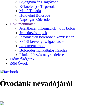
Gyöngykaláris Tagóvoda
Kéknefelejcs Tagóvoda
Manó Tanoda
Holdvilág Bölcsőde
Napsugár Bölcsőde
Dokumentumtár
Jelentkezés információk - ovi, bölcsi
Jelentkezési lapok
Információk bölcsőde elkezdéséhez
Szülői kérvények, igazolások
Dokumentumok
Bölcsődei munkáltatói igazolás
Iskolai étkezés megrendelése
Elérhetőségeink
Zöld Óvoda
Óvodánk névadójáról