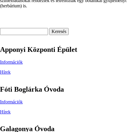
színielőadásokat rendeztek és létrehoztak egy botanikai gyűjteményt
(herbárium) is.
Keresés
Apponyi Központi Épület
Információk
Hírek
Fóti Boglárka Óvoda
Információk
Hírek
Galagonya Óvoda