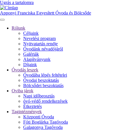
Ugrás a tartalomra
Apponyi Franciska Egyesített Óvoda és Bölcsőde
Rólunk
Céljaink
Fő
Nevelési program
navigáció
Nyitvatartás rendje
Óvodánk névadójáról
Galériák
Alapítványunk
Díjaink
Óvodás leszek
Óvodába lépés feltételei
Óvodai beszoktatás
Bölcsődei beszoktatás
Oviba járok
Napi időbeosztás
óvó-védő rendelkezések
Étkeztetés
Tagintézmények
Központi Óvoda
Fóti Boglárka Tagóvoda
Galagonya Tagóvoda