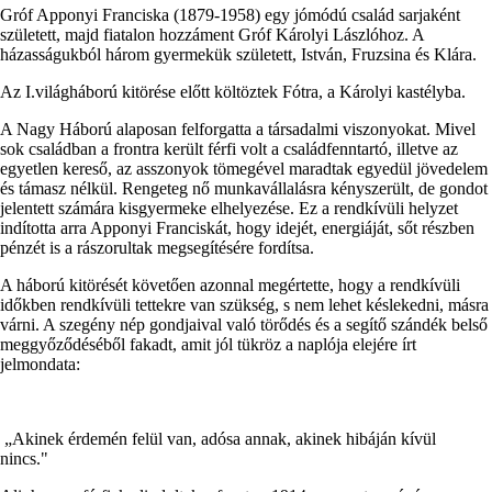
Gróf Apponyi Franciska (1879-1958) egy jómódú család sarjaként
született, majd fiatalon hozzáment Gróf Károlyi Lászlóhoz. A
házasságukból három gyermekük született, István, Fruzsina és Klára.
Az I.világháború kitörése előtt költöztek Fótra, a Károlyi kastélyba.
A Nagy Háború alaposan felforgatta a társadalmi viszonyokat. Mivel
sok családban a frontra került férfi volt a családfenntartó, illetve az
egyetlen kereső, az asszonyok tömegével maradtak egyedül jövedelem
és támasz nélkül. Rengeteg nő munkavállalásra kényszerült, de gondot
jelentett számára kisgyermeke elhelyezése. Ez a rendkívüli helyzet
indította arra Apponyi Franciskát, hogy idejét, energiáját, sőt részben
pénzét is a rászorultak megsegítésére fordítsa.
A háború kitörését követően azonnal megértette, hogy a rendkívüli
időkben rendkívüli tettekre van szükség, s nem lehet késlekedni, másra
várni. A szegény nép gondjaival való törődés és a segítő szándék belső
meggyőződéséből fakadt, amit jól tükröz a naplója elejére írt
jelmondata:
„Akinek érdemén felül van, adósa annak, akinek hibáján kívül
nincs."