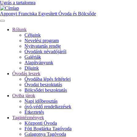
Ugrás a tartalomra
Apponyi Franciska Egyesített Óvoda és Bölcsőde
Rólunk
Céljaink
Fő
Nevelési program
navigáció
Nyitvatartás rendje
Óvodánk névadójáról
Galériák
Alapítványunk
Díjaink
Óvodás leszek
Óvodába lépés feltételei
Óvodai beszoktatás
Bölcsődei beszoktatás
Oviba járok
Napi időbeosztás
óvó-védő rendelkezések
Étkeztetés
Tagintézmények
Központi Óvoda
Fóti Boglárka Tagóvoda
Galagonya Tagóvoda