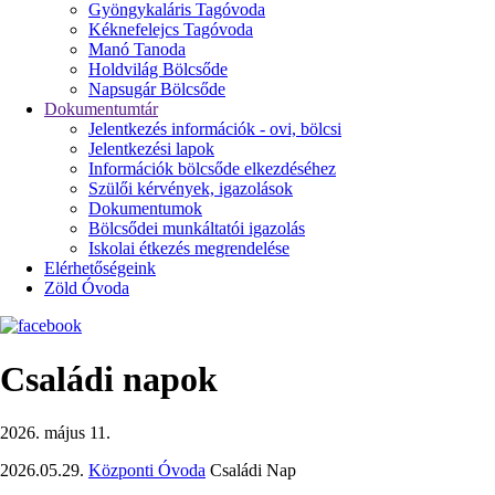
Gyöngykaláris Tagóvoda
Kéknefelejcs Tagóvoda
Manó Tanoda
Holdvilág Bölcsőde
Napsugár Bölcsőde
Dokumentumtár
Jelentkezés információk - ovi, bölcsi
Jelentkezési lapok
Információk bölcsőde elkezdéséhez
Szülői kérvények, igazolások
Dokumentumok
Bölcsődei munkáltatói igazolás
Iskolai étkezés megrendelése
Elérhetőségeink
Zöld Óvoda
Családi napok
2026. május 11.
2026.05.29.
Központi Óvoda
Családi Nap