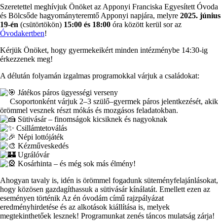
Szeretettel meghívjuk Önöket az Apponyi Franciska Egyesített Óvoda
és Bölcsőde hagyományteremtő Apponyi napjára, melyre
2025. június
19-én
(csütörtökön)
15:00 és 18:00
óra között kerül sor az
Óvodakertben
!
Kérjük Önöket, hogy gyermekeikért minden intézménybe 14:30-ig
érkezzenek meg!
A délután folyamán izgalmas programokkal várjuk a családokat:
Játékos páros ügyességi verseny
Csoportonként várjuk 2–3 szülő–gyermek páros jelentkezését, akik
örömmel vesznek részt mókás és mozgásos feladatokban.
Sütivásár – finomságok kicsiknek és nagyoknak
Csillámtetoválás
Népi lottójáték
Kézműveskedés
Ugrálóvár
Kosárhinta – és még sok más élmény!
Ahogyan tavaly is, idén is örömmel fogadunk süteményfelajánlásokat,
hogy közösen gazdagíthassuk a sütivásár kínálatát. Emellett ezen az
eseményen történik Az én óvodám című rajzpályázat
eredményhirdetése és az alkotások kiállítása is, melyek
megtekinthetőek lesznek! Programunkat zenés táncos mulatság zárja!