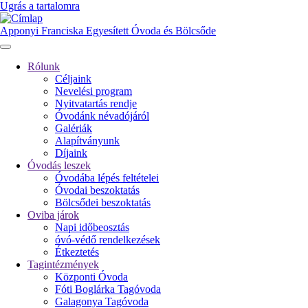
Ugrás a tartalomra
Apponyi Franciska Egyesített Óvoda és Bölcsőde
Rólunk
Céljaink
Fő
Nevelési program
navigáció
Nyitvatartás rendje
Óvodánk névadójáról
Galériák
Alapítványunk
Díjaink
Óvodás leszek
Óvodába lépés feltételei
Óvodai beszoktatás
Bölcsődei beszoktatás
Oviba járok
Napi időbeosztás
óvó-védő rendelkezések
Étkeztetés
Tagintézmények
Központi Óvoda
Fóti Boglárka Tagóvoda
Galagonya Tagóvoda