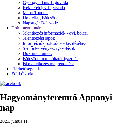
Gyöngykaláris Tagóvoda
Kéknefelejcs Tagóvoda
Manó Tanoda
Holdvilág Bölcsőde
Napsugár Bölcsőde
Dokumentumtár
Jelentkezés információk - ovi, bölcsi
Jelentkezési lapok
Információk bölcsőde elkezdéséhez
Szülői kérvények, igazolások
Dokumentumok
Bölcsődei munkáltatói igazolás
Iskolai étkezés megrendelése
Elérhetőségeink
Zöld Óvoda
Hagyományteremtő Apponyi
nap
2025. június 11.