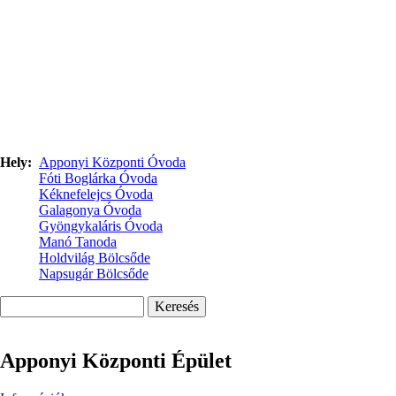
Hely
Apponyi Központi Óvoda
Fóti Boglárka Óvoda
Kéknefelejcs Óvoda
Galagonya Óvoda
Gyöngykaláris Óvoda
Manó Tanoda
Holdvilág Bölcsőde
Napsugár Bölcsőde
Keresés
Apponyi Központi Épület