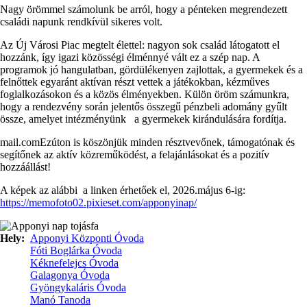
Nagy örömmel számolunk be arról, hogy a pénteken megrendezett
családi napunk rendkívül sikeres volt.
Az Új Városi Piac megtelt élettel: nagyon sok család látogatott el
hozzánk, így igazi közösségi élménnyé vált ez a szép nap. A
programok jó hangulatban, gördülékenyen zajlottak, a gyermekek és a
felnőttek egyaránt aktívan részt vettek a játékokban, kézműves
foglalkozásokon és a közös élményekben. Külön öröm számunkra,
hogy a rendezvény során jelentős összegű pénzbeli adomány gyűlt
össze, amelyet intézményünk a gyermekek kirándulására fordítja.
mail.comEzúton is köszönjük minden résztvevőnek, támogatónak és
segítőnek az aktív közreműködést, a felajánlásokat és a pozitív
hozzáállást!
A képek az alábbi a linken érhetőek el, 2026.május 6-ig:
https://memofoto02.pixieset.com/apponyinap/
Hely
Apponyi Központi Óvoda
Fóti Boglárka Óvoda
Kéknefelejcs Óvoda
Galagonya Óvoda
Gyöngykaláris Óvoda
Manó Tanoda