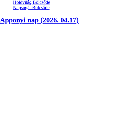
Holdvilág Bölcsőde
Napsugár Bölcsőde
Apponyi nap (2026. 04.17)