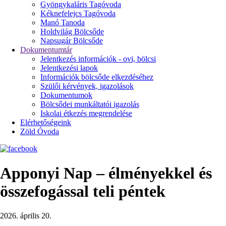
Gyöngykaláris Tagóvoda
Kéknefelejcs Tagóvoda
Manó Tanoda
Holdvilág Bölcsőde
Napsugár Bölcsőde
Dokumentumtár
Jelentkezés információk - ovi, bölcsi
Jelentkezési lapok
Információk bölcsőde elkezdéséhez
Szülői kérvények, igazolások
Dokumentumok
Bölcsődei munkáltatói igazolás
Iskolai étkezés megrendelése
Elérhetőségeink
Zöld Óvoda
Apponyi Nap – élményekkel és
összefogással teli péntek
2026. április 20.