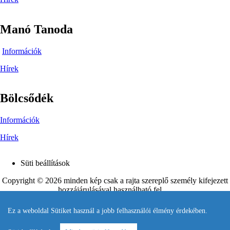
Manó Tanoda
Információk
Hírek
Bölcsődék
Információk
Hírek
Süti beállítások
Footer
Copyright © 2026 minden kép csak a rajta szereplő személy kifejezett
hozzájárulásával használható fel.
Készítette és karbantartja
Pandelon
.
Ez a weboldal Sütiket használ a jobb felhasználói élmény érdekében.