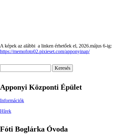
A képek az alábbi a linken érhetőek el, 2026.május 6-ig:
https://memofoto02.pixieset.com/apponyinap/
Keresés
Apponyi Központi Épület
Információk
Hírek
Fóti Boglárka Óvoda