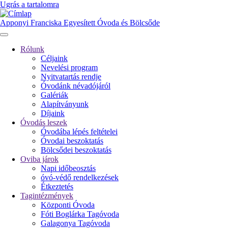
Ugrás a tartalomra
Apponyi Franciska Egyesített Óvoda és Bölcsőde
Rólunk
Céljaink
Fő
Nevelési program
navigáció
Nyitvatartás rendje
Óvodánk névadójáról
Galériák
Alapítványunk
Díjaink
Óvodás leszek
Óvodába lépés feltételei
Óvodai beszoktatás
Bölcsődei beszoktatás
Oviba járok
Napi időbeosztás
óvó-védő rendelkezések
Étkeztetés
Tagintézmények
Központi Óvoda
Fóti Boglárka Tagóvoda
Galagonya Tagóvoda