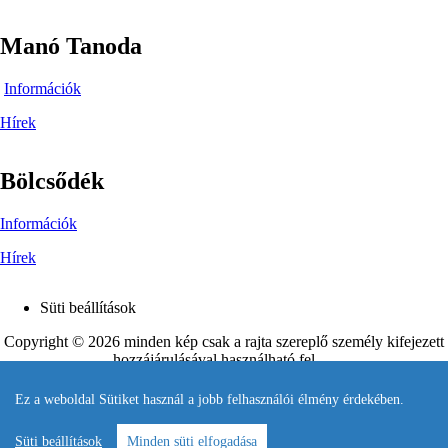
Manó Tanoda
Információk
Hírek
Bölcsődék
Információk
Hírek
Süti beállítások
Footer
Copyright © 2026 minden kép csak a rajta szereplő személy kifejezett
hozzájárulásával használható fel.
Készítette és karbantartja
Pandelon
.
Ez a weboldal Sütiket használ a jobb felhasználói élmény érdekében.
Süti beállítások
Minden süti elfogadása
Bejelentkezés