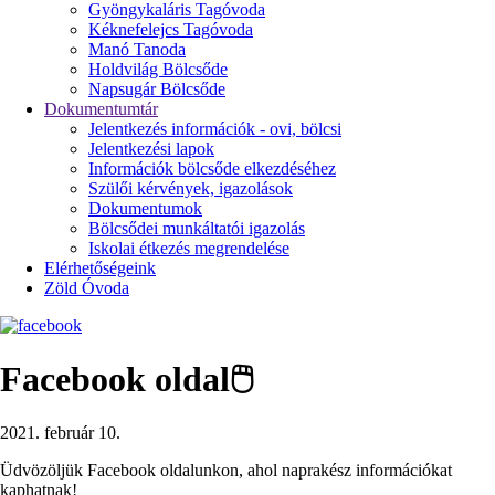
Gyöngykaláris Tagóvoda
Kéknefelejcs Tagóvoda
Manó Tanoda
Holdvilág Bölcsőde
Napsugár Bölcsőde
Dokumentumtár
Jelentkezés információk - ovi, bölcsi
Jelentkezési lapok
Információk bölcsőde elkezdéséhez
Szülői kérvények, igazolások
Dokumentumok
Bölcsődei munkáltatói igazolás
Iskolai étkezés megrendelése
Elérhetőségeink
Zöld Óvoda
Facebook oldal🖱
2021. február 10.
Üdvözöljük Facebook oldalunkon, ahol naprakész információkat
kaphatnak!