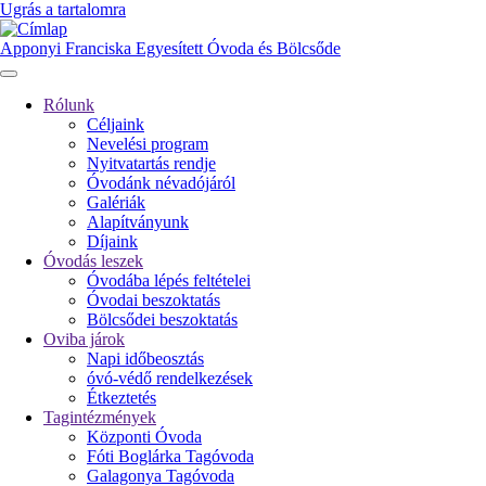
Ugrás a tartalomra
Apponyi Franciska Egyesített Óvoda és Bölcsőde
Rólunk
Céljaink
Fő
Nevelési program
navigáció
Nyitvatartás rendje
Óvodánk névadójáról
Galériák
Alapítványunk
Díjaink
Óvodás leszek
Óvodába lépés feltételei
Óvodai beszoktatás
Bölcsődei beszoktatás
Oviba járok
Napi időbeosztás
óvó-védő rendelkezések
Étkeztetés
Tagintézmények
Központi Óvoda
Fóti Boglárka Tagóvoda
Galagonya Tagóvoda