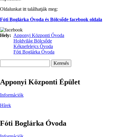
Oldalunkat itt találhatják meg:
Fóti Boglárka Óvoda és Bölcsőde facebook oldala
Hely
Apponyi Központi Óvoda
Holdvilág Bölcsőde
Kéknefelejcs Óvoda
Fóti Boglárka Óvoda
Keresés
Apponyi Központi Épület
Információk
Hírek
Fóti Boglárka Óvoda
Információk