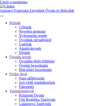
Ugrás a tartalomra
Apponyi Franciska Egyesített Óvoda és Bölcsőde
Rólunk
Céljaink
Fő
Nevelési program
navigáció
Nyitvatartás rendje
Óvodánk névadójáról
Galériák
Alapítványunk
Díjaink
Óvodás leszek
Óvodába lépés feltételei
Óvodai beszoktatás
Bölcsődei beszoktatás
Oviba járok
Napi időbeosztás
óvó-védő rendelkezések
Étkeztetés
Tagintézmények
Központi Óvoda
Fóti Boglárka Tagóvoda
Galagonya Tagóvoda