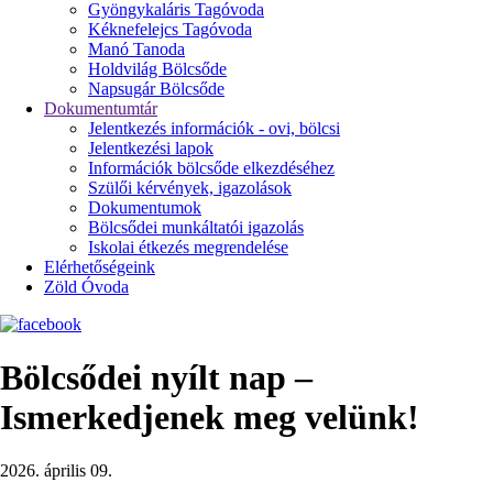
Gyöngykaláris Tagóvoda
Kéknefelejcs Tagóvoda
Manó Tanoda
Holdvilág Bölcsőde
Napsugár Bölcsőde
Dokumentumtár
Jelentkezés információk - ovi, bölcsi
Jelentkezési lapok
Információk bölcsőde elkezdéséhez
Szülői kérvények, igazolások
Dokumentumok
Bölcsődei munkáltatói igazolás
Iskolai étkezés megrendelése
Elérhetőségeink
Zöld Óvoda
Bölcsődei nyílt nap –
Ismerkedjenek meg velünk!
2026. április 09.