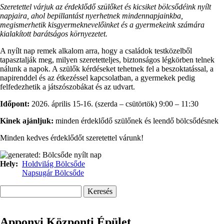
Szeretettel várjuk az érdeklődő szülőket és kicsiket bölcsődéink nyílt
napjaira, ahol bepillantást nyerhetnek mindennapjainkba,
megismerhetik kisgyermeknevelőinket és a gyermekeink számára
kialakított barátságos környezetet.
A nyílt nap remek alkalom arra, hogy a családok testközelből
tapasztalják meg, milyen szeretetteljes, biztonságos légkörben telnek
nálunk a napok. A szülők kérdéseket tehetnek fel a beszoktatással, a
napirenddel és az étkezéssel kapcsolatban, a gyermekek pedig
felfedezhetik a játszószobákat és az udvart.
Időpont:
2026. április 15-16. (szerda – csütörtök) 9:00 – 11:30
Kinek ajánljuk:
minden érdeklődő szülőnek és leendő bölcsődésnek
Minden kedves érdeklődőt szeretettel várunk!
Hely
Holdvilág Bölcsőde
Napsugár Bölcsőde
Keresés
Apponyi Központi Épület